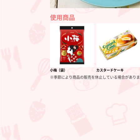
と
ろ
使用商品
と
ろ
ド
リ
ン
ク
小梅（袋）
カスタードケーキ
※季節により商品の販売を休止している場合がありま