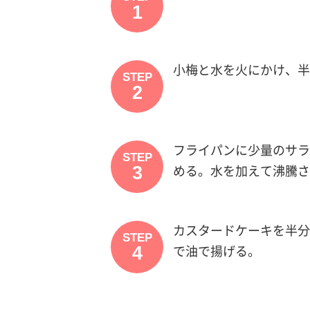
1
小梅と水を火にかけ、半
STEP
2
フライパンに少量のサラ
STEP
3
める。水を加えて沸騰さ
カスタードケーキを半分
STEP
4
で油で揚げる。