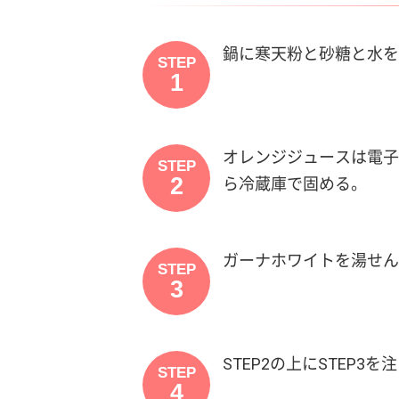
鍋に寒天粉と砂糖と水を
STEP
1
オレンジジュースは電子
STEP
2
ら冷蔵庫で固める。
ガーナホワイトを湯せん
STEP
3
STEP2の上にSTEP3を
STEP
4