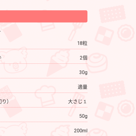
＞
18粒
キ
2個
30g
適量
切り）
大さじ１
50g
200ml