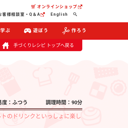
オンラインショップ
お客様相談室・Q＆A
English
・学ぶ
遊ぼう
作ろう
手づくりレシピ トップへ戻る
易度：ふつう
調理時間：90分
ルトのドリンクといっしょに楽し