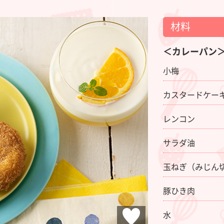
材料
＜カレーパン
小梅
カスタードケー
レンコン
サラダ油
玉ねぎ（みじん
豚ひき肉
水