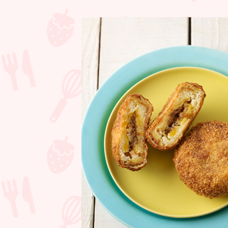
ガ
ー
ナ
ヨ
ー
グ
ル
ト
と
オ
レ
ン
ジ
の