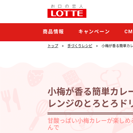
小
梅
が
商品情報
キャンペーン
C
香
る
トップ
手づくりレシピ
小梅が香る簡単カ
簡
単
カ
レ
小梅が香る簡単カレ
ー
レンジのとろとろド
パ
ン
甘酸っぱい小梅カレーが楽しめ
と
んで