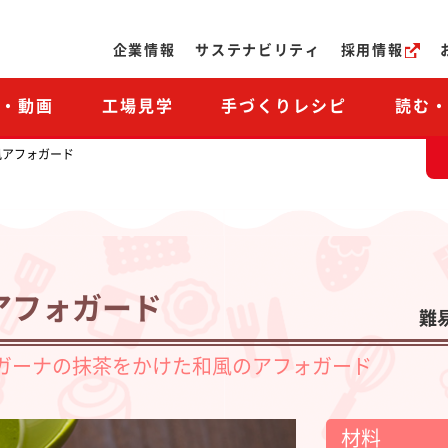
ページの本文へ
企業情報
サステナビリティ
採用情報
M・動画
工場見学
手づくりレシピ
読む
風アフォガード
アフォガード
難
ガーナの抹茶をかけた和風のアフォガード
材料