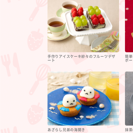
手作りアイスケーキ紗々のフルーツデザ
簡単
ート
ポー
あざらし兄弟の海開き
抹茶