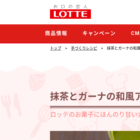
抹
茶
と
商品情報
キャンペーン
C
ガ
ー
トップ
手づくりレシピ
抹茶とガーナの和
ナ
の
和
風
抹茶とガーナの和風
ア
フ
ロッテのお菓子にほんのり甘い
ォ
ガ