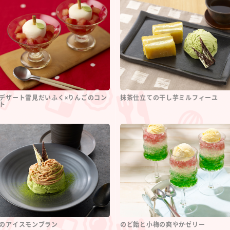
デザート雪見だいふく×りんごのコン
抹茶仕立ての干し芋ミルフィーユ
ト
のアイスモンブラン
のど飴と小梅の爽やかゼリー