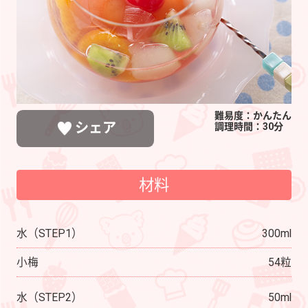
ツ
難易度：かんたん
シェア
調理時間：30分
材料
LINEで送る
ポストする
シェアする
水（STEP1）
300ml
小梅
54粒
水（STEP2）
50ml