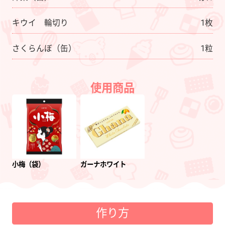
キウイ 輪切り
1枚
さくらんぼ（缶）
1粒
使用商品
小梅（袋）
ガーナホワイト
作り方