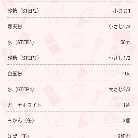
砂糖（STEP2）
小さじ1
寒天粉
小さじ2/3
水（STEP3）
50ml
砂糖（STEP3）
小さじ1/2
白玉粉
10g
水（STEP4）
大さじ2/3
ガーナホワイト
1片
みかん（缶）
3個
洋梨（缶）
2切れ