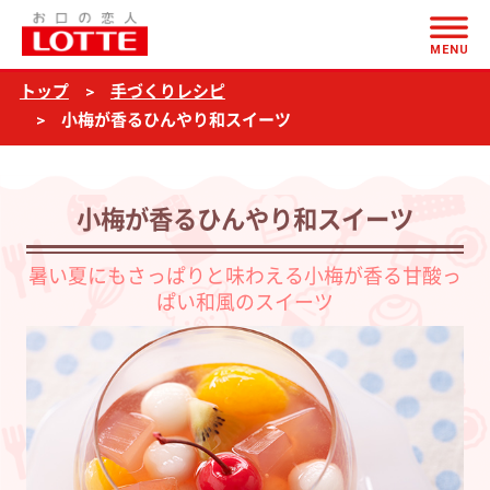
ページの本文へ
小
MENU
梅
トップ
手づくりレシピ
が
小梅が香るひんやり和スイーツ
香
る
ひ
小梅が香るひんやり和スイーツ
ん
暑い夏にもさっぱりと味わえる小梅が香る甘酸っ
や
ぱい和風のスイーツ
り
和
ス
イ
ー