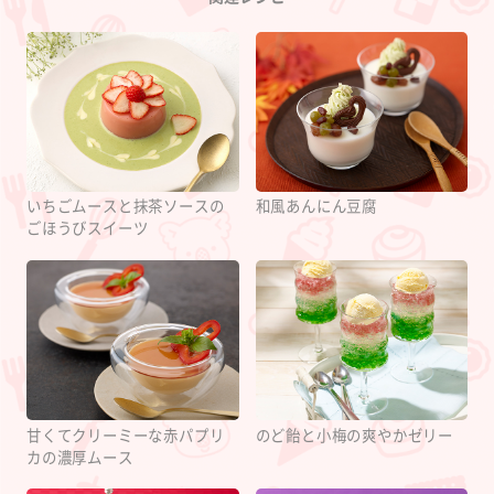
いちごムースと抹茶ソースの
和風あんにん豆腐
ごほうびスイーツ
甘くてクリーミーな赤パプリ
のど飴と小梅の爽やかゼリー
カの濃厚ムース