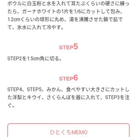
ボウルに白玉粉と水を入れて耳たぶくらいの硬さに練っ
たら、ガーナホワイトの1片を1/6にカットして包み、
1.2cmくらいの球形に丸め、湯を沸騰させた鍋で茹で
て、氷水に入れて冷やす。
5
STEP
STEP2を1.5cm角に切る。
6
STEP
STEP4、STEP5、みかん、食べやすい大きさにカットし
た洋梨とキウイ、さくらんぼを器に入れて、STEP3を注
ぐ。
ひとくちMEMO