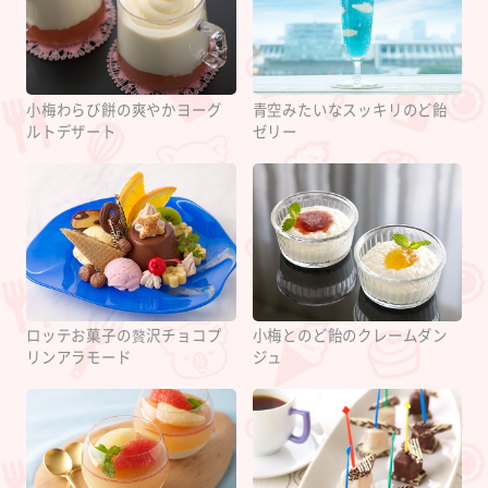
小梅わらび餅の爽やかヨーグ
青空みたいなスッキリのど飴
ルトデザート
ゼリー
ロッテお菓子の贅沢チョコプ
小梅とのど飴のクレームダン
リンアラモード
ジュ