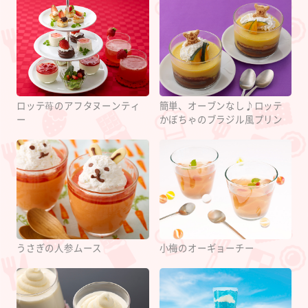
ロッテ苺のアフタヌーンティ
簡単、オーブンなし♪ロッテ
ー
かぼちゃのブラジル風プリン
うさぎの人参ムース
小梅のオーギョーチー