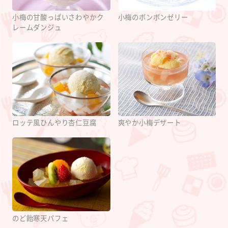
小梅の甘酸っぱいさわやかク
小梅のボンボンゼリー
レームダンジュ
ロッテ風ひんやり杏仁豆腐
爽やか小梅デザート
のど飴寒天パフェ