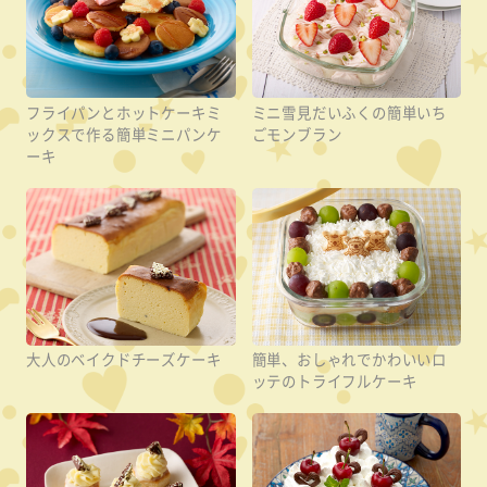
フライパンとホットケーキミ
ミニ雪見だいふくの簡単いち
ックスで作る簡単ミニパンケ
ごモンブラン
ーキ
大人のベイクドチーズケーキ
簡単、おしゃれでかわいいロ
ッテのトライフルケーキ