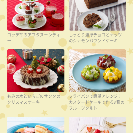
ロッテ苺のアフタヌーンティ
しっとり濃厚チョコとナッツ
ー
のシナモンパウンドケーキ
もみの木といちごのサンタの
フライパンで簡単アレンジ！
クリスマスケーキ
カスタードケーキで作る3種の
フルーツタルト