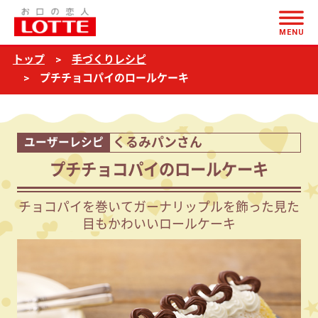
ページの本文へ
プ
MENU
チ
トップ
手づくりレシピ
チ
プチチョコパイのロールケーキ
ョ
コ
パ
くるみパンさん
ユーザーレシピ
イ
プチチョコパイのロールケーキ
の
ロ
チョコパイを巻いてガーナリップルを飾った見た
目もかわいいロールケーキ
ー
ル
ケ
ー