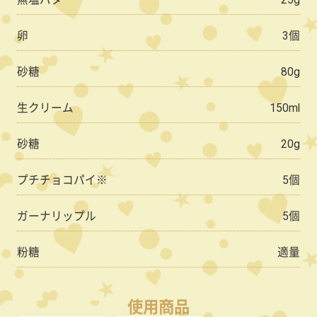
卵
3個
砂糖
80g
生クリーム
150ml
砂糖
20g
プチチョコパイ※
5個
ガーナリップル
5個
粉糖
適量
使用商品