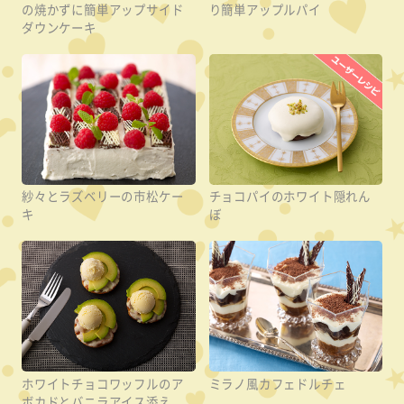
の焼かずに簡単アップサイド
り簡単アップルパイ
ダウンケーキ
紗々とラズベリーの市松ケー
チョコパイのホワイト隠れん
キ
ぼ
ホワイトチョコワッフルのア
ミラノ風カフェドルチェ
ボカドとバニラアイス添え