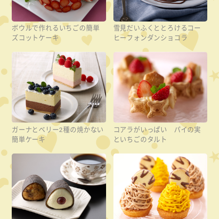
ボウルで作れるいちごの簡単
雪見だいふくととろけるコー
ズコットケーキ
ヒーフォンダンショコラ
ガーナとベリー2種の焼かない
コアラがいっぱい パイの実
簡単ケーキ
といちごのタルト