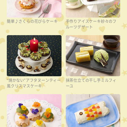
簡単♪さくらの花びらケーキ
手作りアイスケーキ紗々のフ
ルーツデザート
“焼かない”アフタヌーンティー
抹茶仕立ての干し芋ミルフィ
風クリスマスケーキ
ーユ