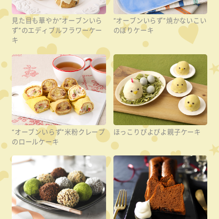
見た目も華やか“オーブンいら
“オーブンいらず”焼かないこい
ず”のエディブルフラワーケー
のぼりケーキ
キ
“オーブンいらず”米粉クレープ
ほっこりぴよぴよ親子ケーキ
のロールケーキ