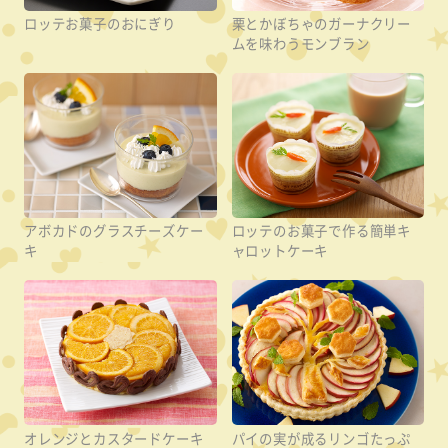
ロッテお菓子のおにぎり
栗とかぼちゃのガーナクリー
ムを味わうモンブラン
アボカドのグラスチーズケー
ロッテのお菓子で作る簡単キ
キ
ャロットケーキ
オレンジとカスタードケーキ
パイの実が成るリンゴたっぷ