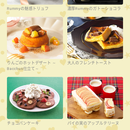
Rummyの魅惑トリュフ
濃厚Rummyのガトーショコラ
りんごのホットデザート ～
大人のフレンチトースト
Bacchus仕立て～
チョコパンケーキ
パイの実のアップルテリーヌ