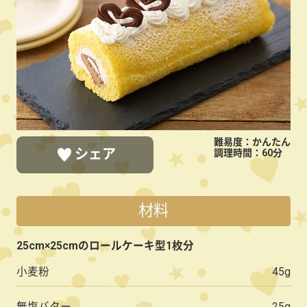
キ
難易度：かんたん
シェア
調理時間：60分
材料
LINEで送る
ポストする
シェアする
25cm×25cmのロールケーキ型1枚分
小麦粉
45g
無塩バター
25g