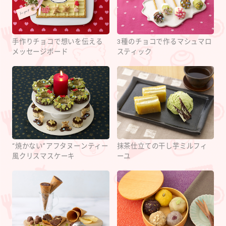
手作りチョコで想いを伝える
3種のチョコで作るマシュマロ
メッセージボード
スティック
“焼かない”アフタヌーンティー
抹茶仕立ての干し芋ミルフィ
風クリスマスケーキ
ーユ