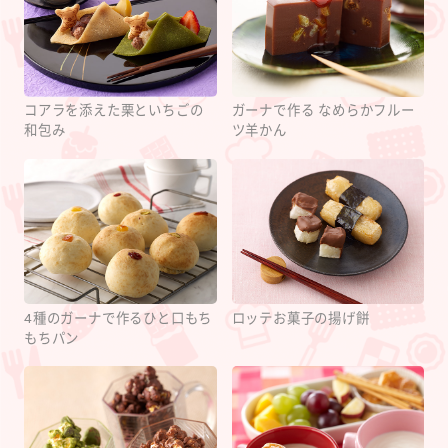
コアラを添えた栗といちごの
ガーナで作る なめらかフルー
和包み
ツ羊かん
4種のガーナで作るひと口もち
ロッテお菓子の揚げ餅
もちパン