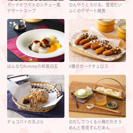
ガーナホワイトのシチュー風
ひんやりとろける、雪見だい
デザートスープ
ふくのデザート雑煮
はんなりRummyの和風白玉
3種のガーナチュロス
チョコパイの天ぷら
白だしでつくる小梅だれそう
めんと雪見ずんだあん