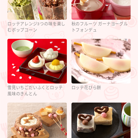
ロッテアレンジ3つの味を楽し
秋のフルーツ ガーナヨーグル
むポップコーン
トフォンデュ
雪見いちごだいふくとロッテ
ロッテ花びら餅
風味のきんとん