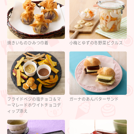
焼きいものひみつ巾着
小梅とゆずの冬野菜ピクルス
フライドベジの塩チョコ＆マ
ガーナのあんバターサンド
ーマレードホワイトチョコデ
ィップ添え