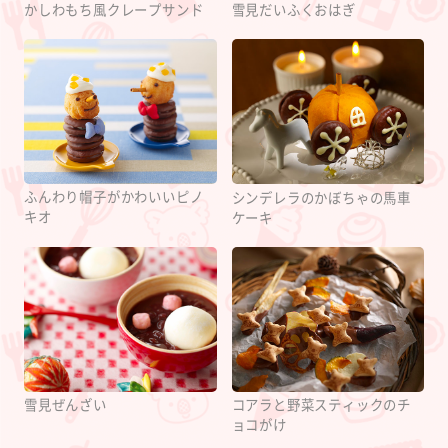
かしわもち風クレープサンド
雪見だいふくおはぎ
ふんわり帽子がかわいいピノ
シンデレラのかぼちゃの馬車
キオ
ケーキ
雪見ぜんざい
コアラと野菜スティックのチ
ョコがけ