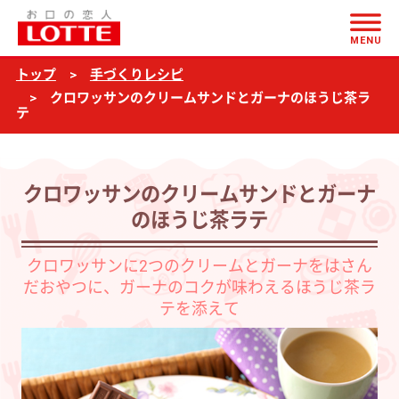
ページの本文へ
ク
MENU
ロ
トップ
手づくりレシピ
ワ
クロワッサンのクリームサンドとガーナのほうじ茶ラ
ッ
テ
サ
ン
クロワッサンのクリームサンドとガーナ
の
のほうじ茶ラテ
ク
リ
クロワッサンに2つのクリームとガーナをはさん
ー
だおやつに、ガーナのコクが味わえるほうじ茶ラ
テを添えて
ム
サ
ン