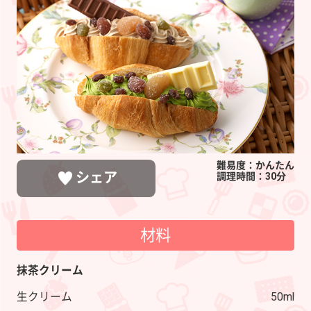
ド
と
ガ
ー
ナ
の
ほ
う
難易度：かんたん
じ
シェア
調理時間：30分
茶
ラ
材料
テ
LINEで送る
ポストする
シェアする
抹茶クリーム
生クリーム
50ml