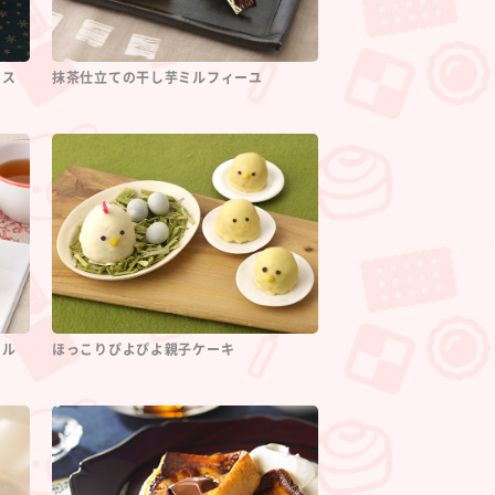
リス
抹茶仕立ての干し芋ミルフィーユ
ール
ほっこりぴよぴよ親子ケーキ