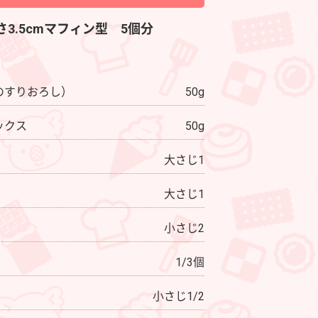
高さ3.5cmマフィン型 5個分
のすりおろし）
50g
ックス
50g
大さじ1
大さじ1
小さじ2
1/3個
小さじ1/2