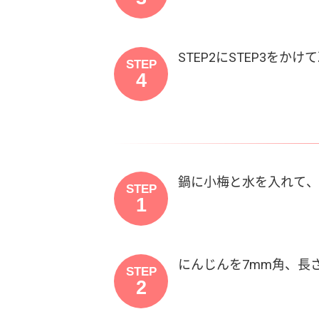
STEP2にSTEP3を
STEP
4
鍋に小梅と水を入れて、
STEP
1
にんじんを7mm角、長
STEP
2