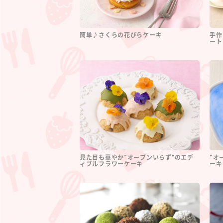
簡単♪さくらの花びらケーキ
手作
ート
見た目も華やか“オーブンいらず”のエデ
“オ
ィブルフラワーケーキ
ーキ