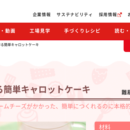
ページの本文へ
企業情報
サステナビリティ
採用情報
M・動画
工場見学
手づくりレシピ
読む
作る簡単キャロットケーキ
る簡単キャロットケーキ
難
ームチーズがかかった、簡単につくれるのに本格
材料