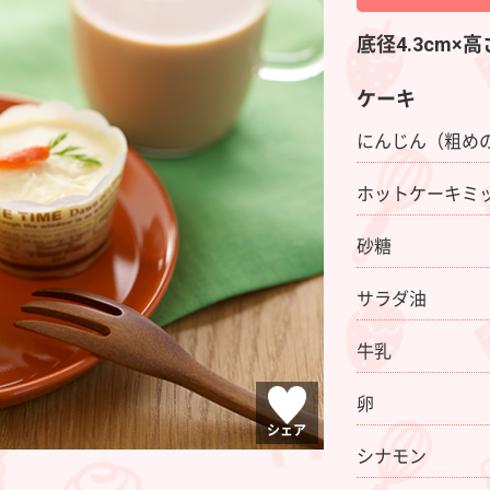
底径4.3cm×
ケーキ
にんじん（粗め
ホットケーキミ
砂糖
サラダ油
牛乳
卵
シェア
シナモン