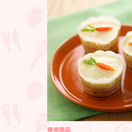
ャ
ロ
ッ
ト
ケ
ー
キ
使用商品