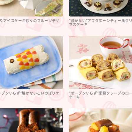
りアイスケーキ紗々のフルーツデザ
“焼かない”アフタヌーンティー風ク
マスケーキ
ーブンいらず”焼かないこいのぼりケ
“オーブンいらず”米粉クレープのロ
ケーキ