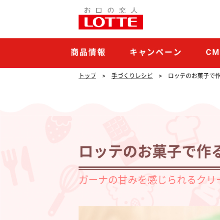
ロ
ッ
テ
商品情報
キャンペーン
C
の
お
トップ
手づくりレシピ
ロッテのお菓子で
菓
子
で
作
ロッテのお菓子で作
る
簡
ガーナの甘みを感じられるクリ
単
キ