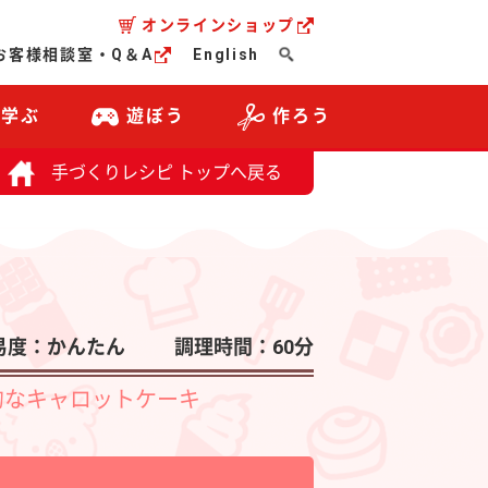
オンラインショップ
お客様相談室・Q＆A
English
・学ぶ
遊ぼう
作ろう
手づくりレシピ トップへ戻る
易度：かんたん
調理時間：60分
的なキャロットケーキ