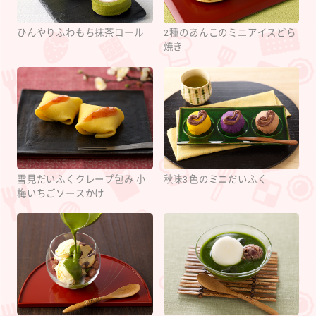
ひんやりふわもち抹茶ロール
2種のあんこのミニアイスどら
焼き
雪見だいふくクレープ包み 小
秋味3色のミニだいふく
梅いちごソースかけ