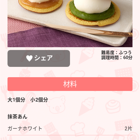
ど
ら
焼
き
難易度：ふつう
シェア
調理時間：60分
材料
LINEで送る
ポストする
シェアする
大1個分 小2個分
抹茶あん
ガーナホワイト
2片