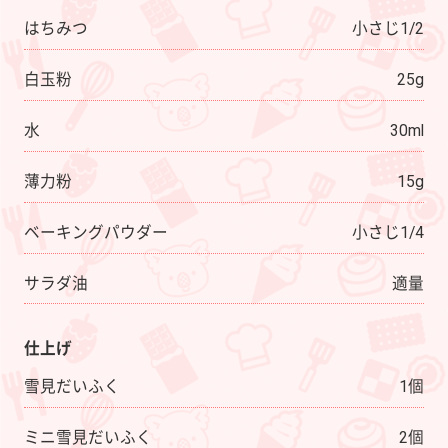
はちみつ
小さじ1/2
白玉粉
25g
水
30ml
薄力粉
15g
ベーキングパウダー
小さじ1/4
サラダ油
適量
仕上げ
雪見だいふく
1個
ミニ雪見だいふく
2個