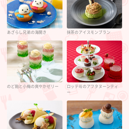
あざらし兄弟の海開き
抹茶のアイスモンブラン
のど飴と小梅の爽やかゼリー
ロッテ苺のアフタヌーンティ
ー