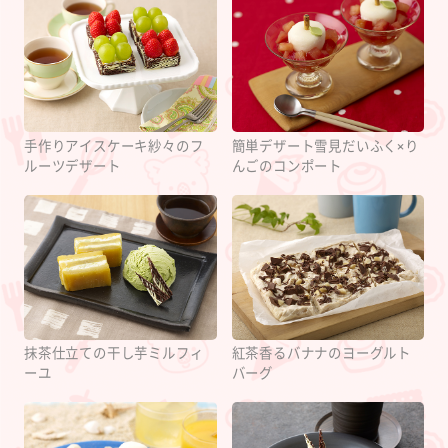
手作りアイスケーキ紗々のフ
簡単デザート雪見だいふく×り
ルーツデザート
んごのコンポート
抹茶仕立ての干し芋ミルフィ
紅茶香るバナナのヨーグルト
ーユ
バーグ