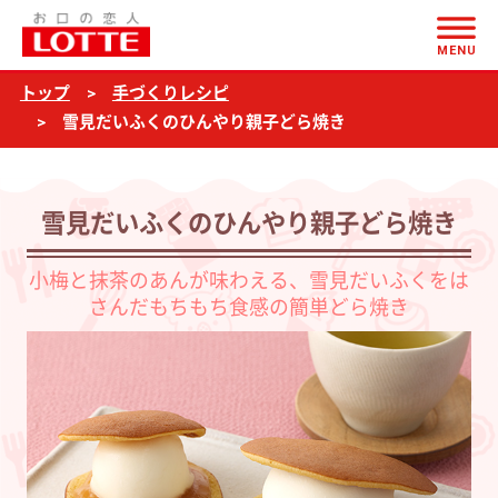
ページの本文へ
雪
MENU
見
トップ
手づくりレシピ
だ
雪見だいふくのひんやり親子どら焼き
い
ふ
く
雪見だいふくのひんやり親子どら焼き
の
小梅と抹茶のあんが味わえる、雪見だいふくをは
ひ
さんだもちもち食感の簡単どら焼き
ん
や
り
親
子