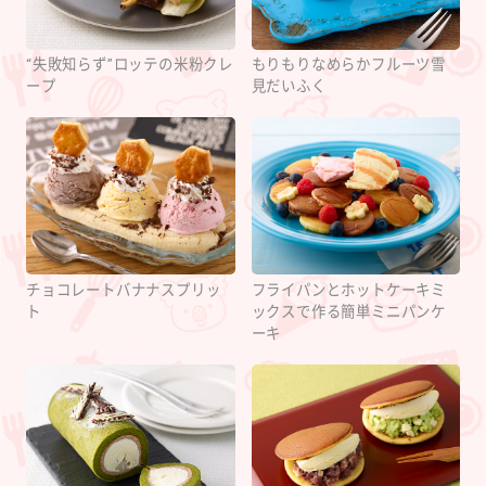
“失敗知らず”ロッテの米粉クレ
もりもりなめらかフルーツ雪
ープ
見だいふく
チョコレートバナナスプリッ
フライパンとホットケーキミ
ト
ックスで作る簡単ミニパンケ
ーキ