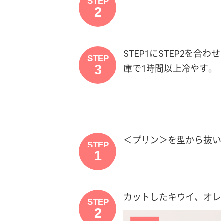
STEP
2
STEP1にSTEP2
STEP
3
庫で1時間以上冷やす。
＜プリン＞を型から抜い
STEP
1
カットしたキウイ、オレ
STEP
2