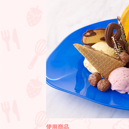
リ
ン
ア
ラ
モ
ー
ド
使用商品