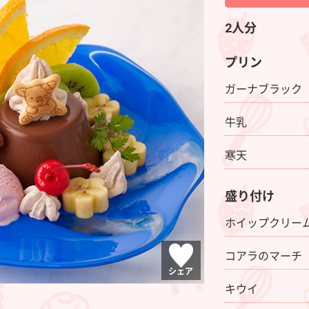
2人分
プリン
ガーナブラック
牛乳
寒天
盛り付け
ホイップクリー
コアラのマーチ
シェア
キウイ