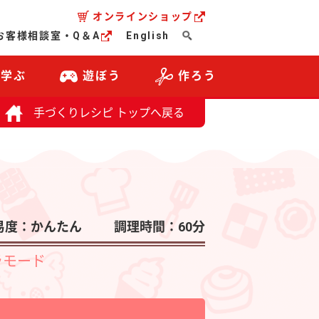
オンラインショップ
お客様相談室・Q＆A
English
・学ぶ
遊ぼう
作ろう
手づくりレシピ トップへ戻る
易度：かんたん
調理時間：60分
ラモード