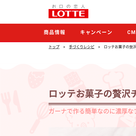
ロ
ッ
テ
商品情報
キャンペーン
C
お
菓
トップ
手づくりレシピ
ロッテお菓子の贅
子
の
贅
沢
ロッテお菓子の贅沢
チ
ョ
ガーナで作る簡単なのに濃厚な
コ
プ