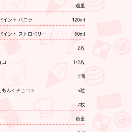
適量
パイント バニラ
120ml
パイント ストロベリー
60ml
2枚
浮世絵ビックリマンチョコ
ガーナリップル
カプッチョドラえもん＜チ
ョコ＞
ョコ
1/2枚
2個
えもん＜チョコ＞
6粒
2枚
適量