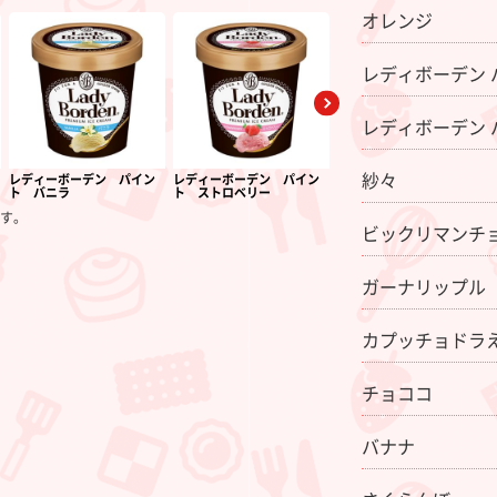
オレンジ
レディボーデン 
レディボーデン 
紗々
レディーボーデン パイン
レディーボーデン パイン
紗々
ト バニラ
ト ストロベリー
す。
ビックリマンチ
ガーナリップル
カプッチョドラ
チョココ
バナナ