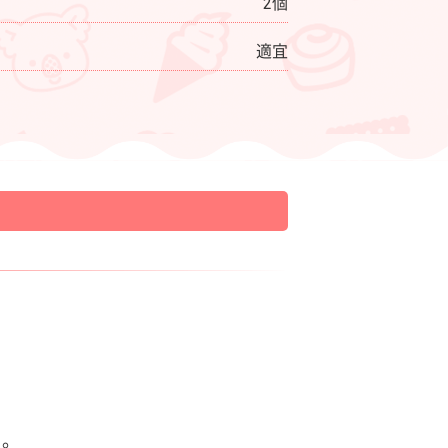
2個
適宜
る。