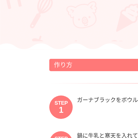
作り方
ガーナブラックをボウル
STEP
1
鍋に牛乳と寒天を入れて