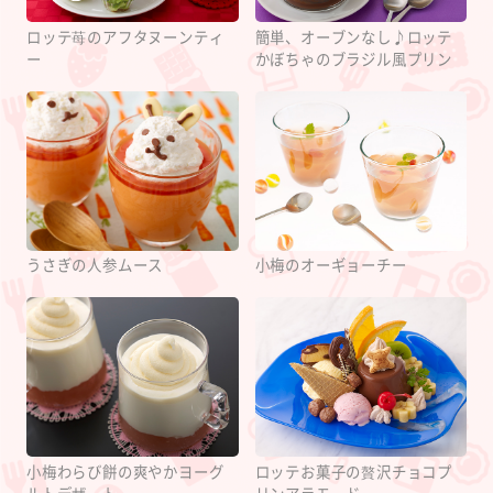
ロッテ苺のアフタヌーンティ
簡単、オーブンなし♪ロッテ
ー
かぼちゃのブラジル風プリン
うさぎの人参ムース
小梅のオーギョーチー
小梅わらび餅の爽やかヨーグ
ロッテお菓子の贅沢チョコプ