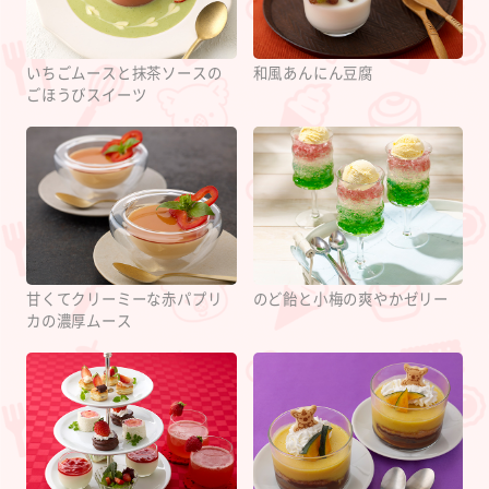
いちごムースと抹茶ソースの
和風あんにん豆腐
ごほうびスイーツ
甘くてクリーミーな赤パプリ
のど飴と小梅の爽やかゼリー
カの濃厚ムース