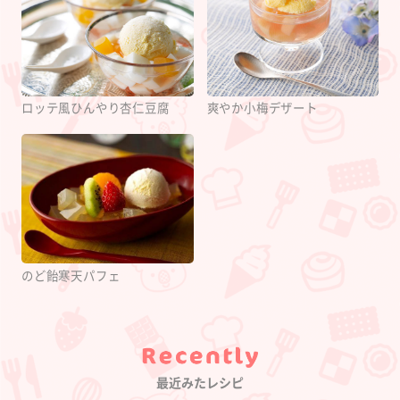
ロッテ風ひんやり杏仁豆腐
爽やか小梅デザート
のど飴寒天パフェ
Category
最近みたレシピ