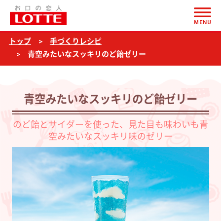
ページの本文へ
青
MENU
空
トップ
手づくりレシピ
み
青空みたいなスッキリのど飴ゼリー
た
い
な
青空みたいなスッキリのど飴ゼリー
ス
のど飴とサイダーを使った、見た目も味わいも青
ッ
空みたいなスッキリ味のゼリー
キ
リ
の
ど
飴