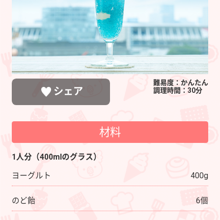
ゼ
リ
ー
難易度：かんたん
シェア
調理時間：30分
材料
LINEで送る
ポストする
シェアする
1人分（400mlのグラス）
ヨーグルト
400g
のど飴
6個