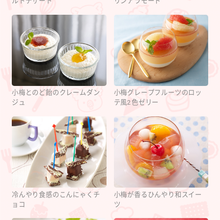
ルトデザート
リンアラモード
小梅とのど飴のクレームダン
小梅グレープフルーツのロッ
ジュ
テ風2色ゼリー
冷んやり食感のこんにゃくチ
小梅が香るひんやり和スイー
ョコ
ツ