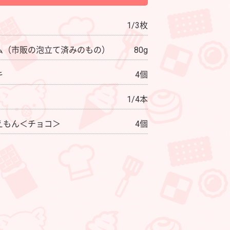
1/3枚
ム（市販の泡立て済みのもの）
80g
キ
4個
1/4本
えもん＜チョコ＞
4個