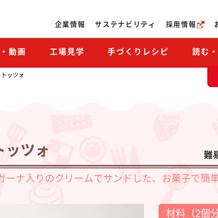
ページの本文へ
企業情報
サステナビリティ
採用情報
M・動画
工場見学
手づくりレシピ
読む
リトッツォ
トッツォ
難
ガーナ入りのクリームでサンドした、お菓子で簡
材料（2個