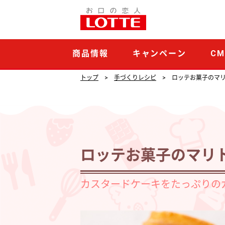
ロ
ッ
テ
商品情報
キャンペーン
C
お
菓
トップ
手づくりレシピ
ロッテお菓子のマ
子
の
マ
リ
ロッテお菓子のマリ
ト
ッ
カスタードケーキをたっぷりの
ツ
ォ