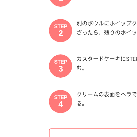
別のボウルにホイップク
STEP
2
ざったら、残りのホイッ
カスタードケーキにST
STEP
3
む。
クリームの表面をヘラで
STEP
4
る。