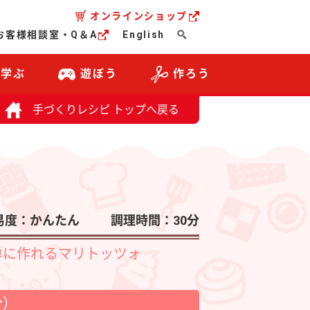
オンラインショップ
お客様相談室・Q＆A
English
・学ぶ
遊ぼう
作ろう
手づくりレシピ トップへ戻る
易度：かんたん
調理時間：30分
単に作れるマリトッツォ
分）