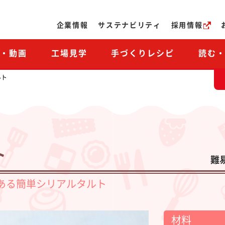
ページの本文へ
企業情報
サステナビリティ
採用情報
M・動画
工場見学
手づくりレシピ
読む
ルト
ト
難
ある簡単シリアルタルト
材料