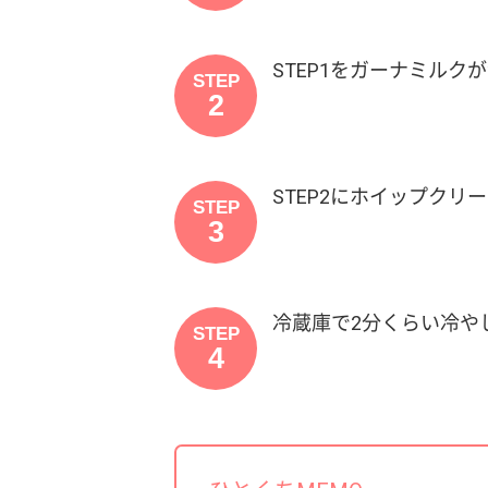
STEP1をガーナミルク
STEP
2
STEP2にホイップク
STEP
3
冷蔵庫で2分くらい冷や
STEP
4