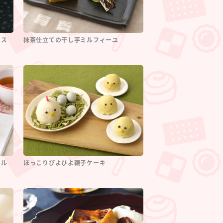
リス
抹茶仕立ての干し芋ミルフィーユ
ール
ほっこりぴよぴよ親子ケーキ