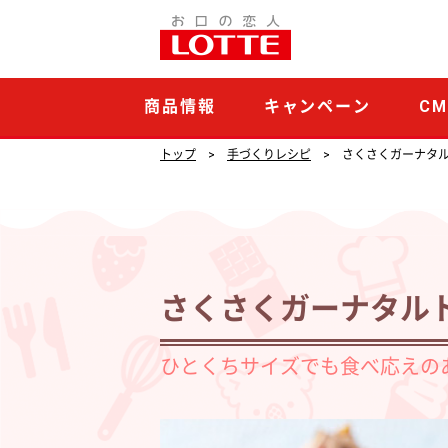
さ
く
さ
商品情報
キャンペーン
C
く
ガ
トップ
手づくりレシピ
さくさくガーナタ
ー
ナ
タ
ル
さくさくガーナタル
ト
ひとくちサイズでも食べ応えの