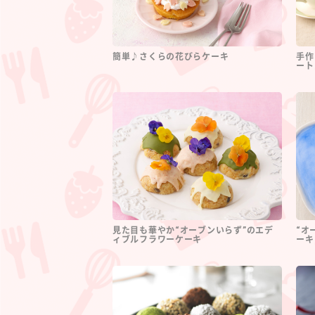
簡単♪さくらの花びらケーキ
手作
ート
見た目も華やか“オーブンいらず”のエデ
“オ
ィブルフラワーケーキ
ーキ