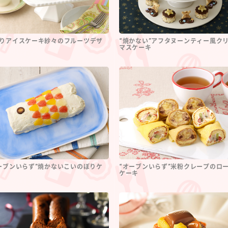
りアイスケーキ紗々のフルーツデザ
“焼かない”アフタヌーンティー風ク
マスケーキ
ーブンいらず”焼かないこいのぼりケ
“オーブンいらず”米粉クレープのロ
ケーキ