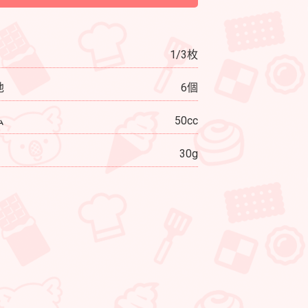
1/3枚
地
6個
ム
50cc
30g