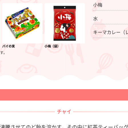
小梅
水
キーマカレー（
パイの実
小梅（袋）
す。
チャイ
沸騰させてのど飴を溶かす。その中に紅茶ティーバッ