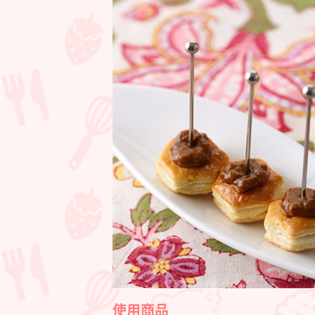
の
実
カ
レ
ー
ピ
ン
チ
ョ
ス
使用商品