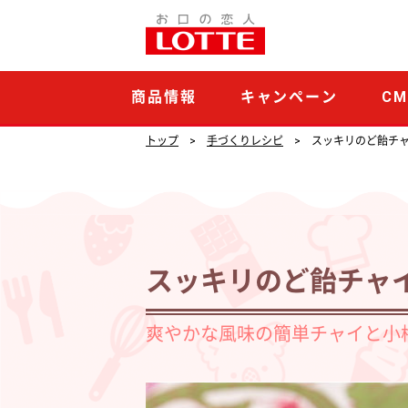
ス
ッ
キ
商品情報
キャンペーン
C
リ
の
トップ
手づくりレシピ
スッキリのど飴チ
ど
飴
チ
ャ
スッキリのど飴チャ
イ
と
爽やかな風味の簡単チャイと小
パ
イ