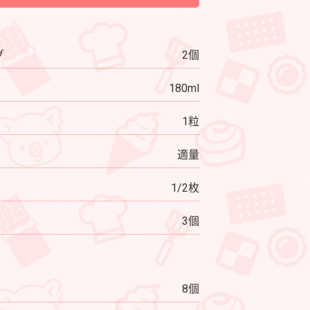
グ
2個
180ml
1粒
適量
1/2枚
3個
8個