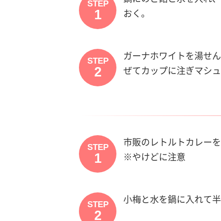
STEP
1
おく。
ガーナホワイトを湯せん
STEP
2
ぜてカップに注ぎマシュ
市販のレトルトカレーを
STEP
1
※やけどに注意
小梅と水を鍋に入れて半
STEP
2