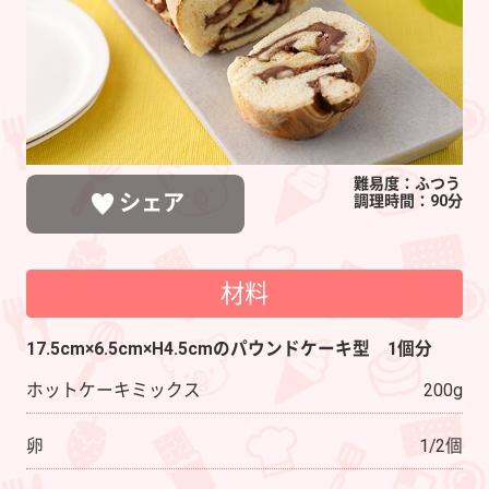
ー
ト
バ
ブ
カ
難易度：ふつう
シェア
調理時間：90分
材料
LINEで送る
ポストする
シェアする
17.5cm×6.5cm×H4.5cmのパウンドケーキ型 1個分
ホットケーキミックス
200g
卵
1/2個