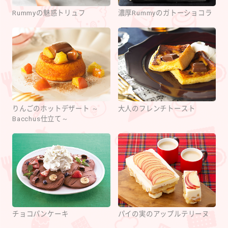
Rummyの魅惑トリュフ
濃厚Rummyのガトーショコラ
りんごのホットデザート ～
大人のフレンチトースト
Bacchus仕立て～
チョコパンケーキ
パイの実のアップルテリーヌ