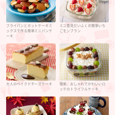
フライパンとホットケーキミ
ミニ雪見だいふくの簡単いち
ックスで作る簡単ミニパンケ
ごモンブラン
ーキ
大人のベイクドチーズケーキ
簡単、おしゃれでかわいいロ
ッテのトライフルケーキ