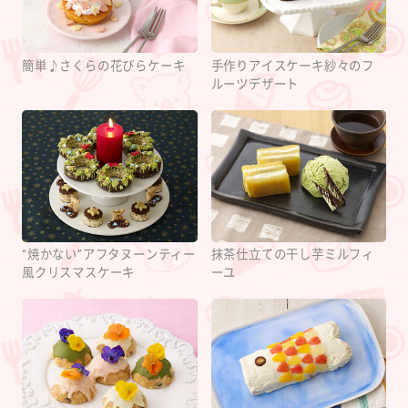
簡単♪さくらの花びらケーキ
手作りアイスケーキ紗々のフ
ルーツデザート
“焼かない”アフタヌーンティー
抹茶仕立ての干し芋ミルフィ
風クリスマスケーキ
ーユ