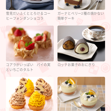
雪見だいふくととろけるコー
ガーナとベリー2種の焼かない
ヒーフォンダンショコラ
簡単ケーキ
コアラがいっぱい パイの実
ロッテお菓子のおにぎり
といちごのタルト