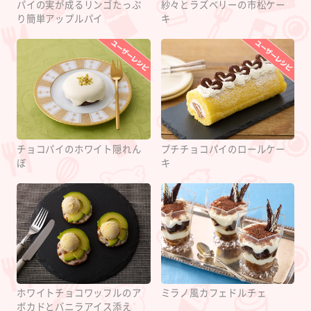
パイの実が成るリンゴたっぷ
紗々とラズベリーの市松ケー
り簡単アップルパイ
キ
チョコパイのホワイト隠れん
プチチョコパイのロールケー
ぼ
キ
ホワイトチョコワッフルのア
ミラノ風カフェドルチェ
ボカドとバニラアイス添え