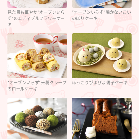
見た目も華やか“オーブンいら
“オーブンいらず”焼かないこい
ず”のエディブルフラワーケー
のぼりケーキ
キ
“オーブンいらず”米粉クレープ
ほっこりぴよぴよ親子ケーキ
のロールケーキ