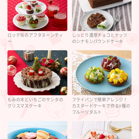
ロッテ苺のアフタヌーンティ
しっとり濃厚チョコとナッツ
ー
のシナモンパウンドケーキ
もみの木といちごのサンタの
フライパンで簡単アレンジ！
クリスマスケーキ
カスタードケーキで作る3種の
フルーツタルト