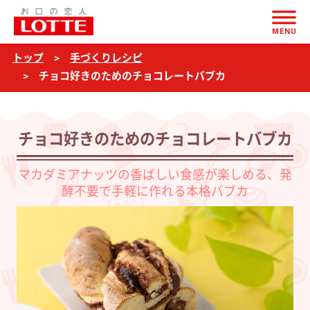
ページの本文へ
チ
MENU
ョ
トップ
手づくりレシピ
コ
チョコ好きのためのチョコレートバブカ
好
き
の
チョコ好きのためのチョコレートバブカ
た
マカダミアナッツの香ばしい食感が楽しめる、発
め
酵不要で手軽に作れる本格バブカ
の
チ
ョ
コ
レ