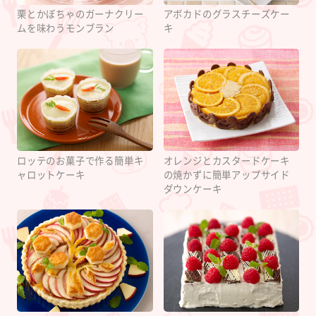
栗とかぼちゃのガーナクリー
アボカドのグラスチーズケー
ムを味わうモンブラン
キ
ロッテのお菓子で作る簡単キ
オレンジとカスタードケーキ
ャロットケーキ
の焼かずに簡単アップサイド
ダウンケーキ