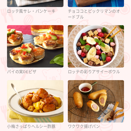
ロッテ風サレ・パンケーキ
チョココとビックリマンのオ
ードブル
パイの実DEピザ
ロッテの彩りアサイーボウル
小梅さっぱりヘルシー酢豚
ワクワク揚げパン