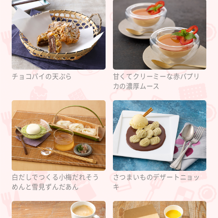
チョコパイの天ぷら
甘くてクリーミーな赤パプリ
カの濃厚ムース
白だしでつくる小梅だれそう
さつまいものデザートニョッ
めんと雪見ずんだあん
キ