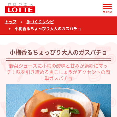
ページの本文へ
小
MENU
梅
トップ
手づくりレシピ
香
小梅香るちょっぴり大人のガスパチョ
る
ち
ょ
小梅香るちょっぴり大人のガスパチョ
っ
野菜ジュースに小梅の酸味と甘みが絶妙にマッ
ぴ
チ！味を引き締める黒こしょうがアクセントの簡
り
単ガスパチョ
大
人
の
ガ