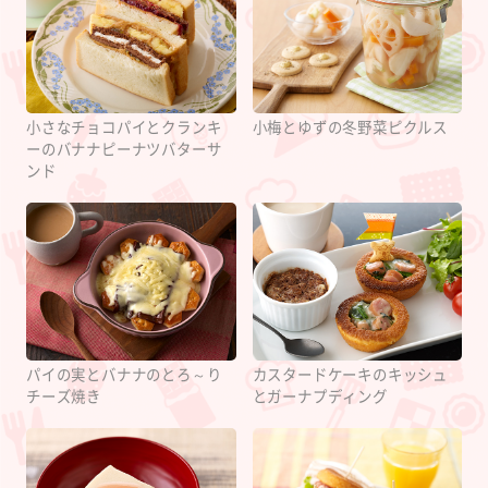
小さなチョコパイとクランキ
小梅とゆずの冬野菜ピクルス
ーのバナナピーナツバターサ
ンド
パイの実とバナナのとろ～り
カスタードケーキのキッシュ
チーズ焼き
とガーナプディング