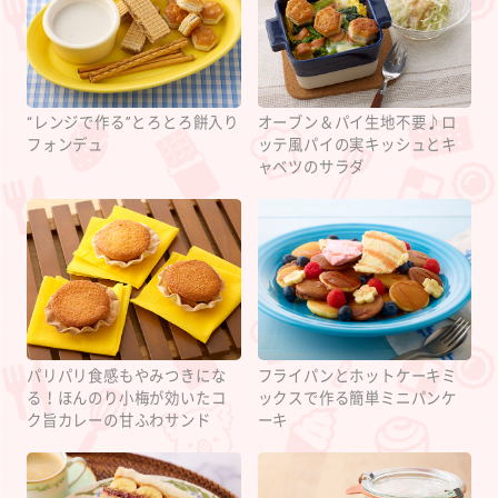
“レンジで作る”とろとろ餅入り
オーブン＆パイ生地不要♪ロ
フォンデュ
ッテ風パイの実キッシュとキ
ャベツのサラダ
パリパリ食感もやみつきにな
フライパンとホットケーキミ
る！ほんのり小梅が効いたコ
ックスで作る簡単ミニパンケ
ク旨カレーの甘ふわサンド
ーキ