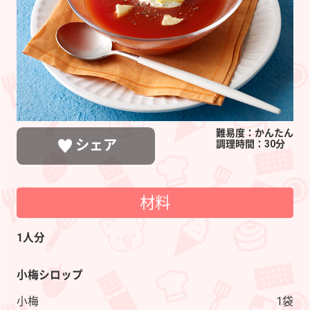
ス
パ
チ
ョ
難易度：かんたん
シェア
調理時間：30分
材料
LINEで送る
ポストする
シェアする
1人分
小梅シロップ
小梅
1袋