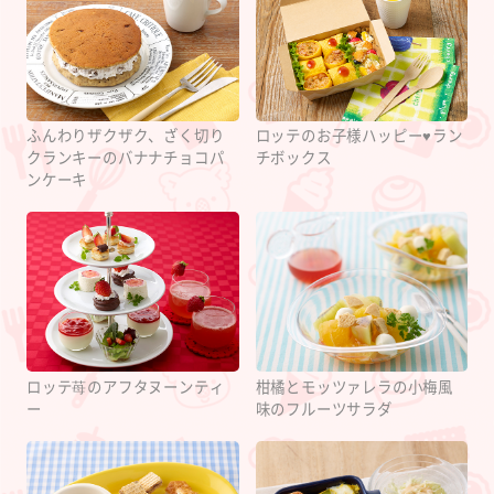
ふんわりザクザク、ざく切り
ロッテのお子様ハッピー♥ラン
クランキーのバナナチョコパ
チボックス
ンケーキ
ロッテ苺のアフタヌーンティ
柑橘とモッツァレラの小梅風
ー
味のフルーツサラダ