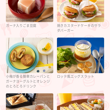
ガーナ入りごま豆腐
焼きカスタードケーキのサラ
ダバーガー
小梅が香る簡単カレーパンと
ロッテ風エッグスラット
ガーナヨーグルトとオレンジ
のとろとろドリンク