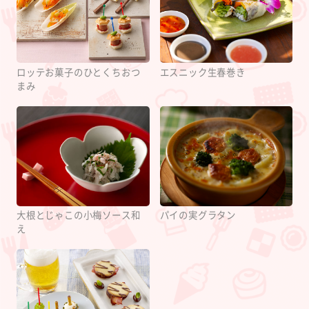
ロッテお菓子のひとくちおつ
エスニック生春巻き
まみ
大根とじゃこの小梅ソース和
パイの実グラタン
え