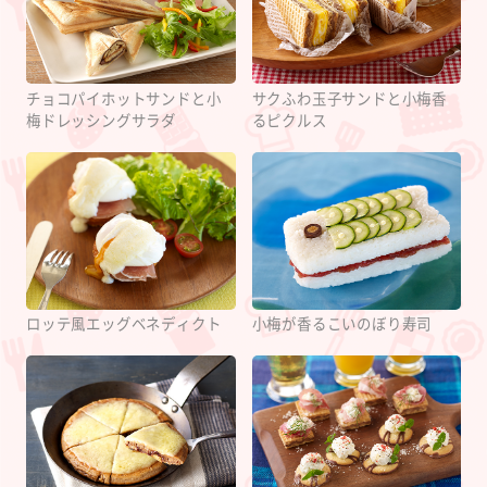
チョコパイホットサンドと小
サクふわ玉子サンドと小梅香
梅ドレッシングサラダ
るピクルス
ロッテ風エッグベネディクト
小梅が香るこいのぼり寿司