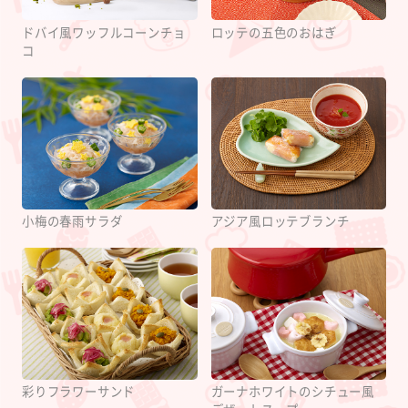
ドバイ風ワッフルコーンチョ
ロッテの五色のおはぎ
コ
小梅の春雨サラダ
アジア風ロッテブランチ
彩りフラワーサンド
ガーナホワイトのシチュー風