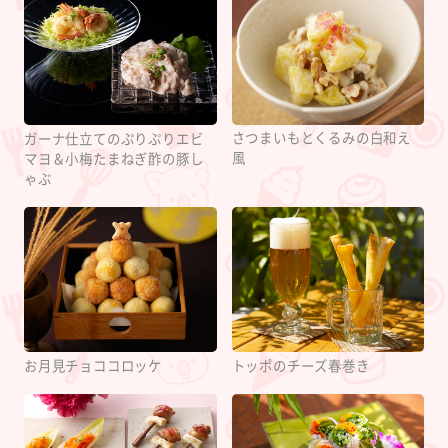
さつまいもとくるみの白和え
ガーナ仕立てのぷりぷりエビ
風
マヨ＆小梅たまねぎ酢の豚し
ゃぶ
お月見チョココロッケ
トッポのチーズ春巻き