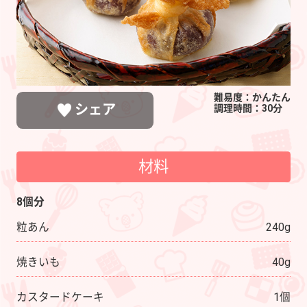
難易度：かんたん
シェア
調理時間：30分
材料
LINEで送る
ポストする
シェアする
8個分
粒あん
240g
焼きいも
40g
カスタードケーキ
1個