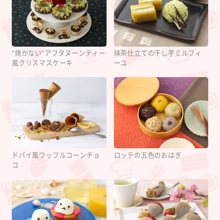
“焼かない”アフタヌーンティー
抹茶仕立ての干し芋ミルフィ
風クリスマスケーキ
ーユ
ドバイ風ワッフルコーンチョ
ロッテの五色のおはぎ
コ