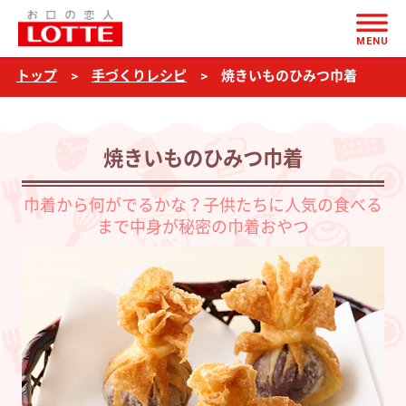
ページの本文へ
焼
MENU
き
トップ
手づくりレシピ
焼きいものひみつ巾着
い
も
の
焼きいものひみつ巾着
ひ
み
巾着から何がでるかな？子供たちに人気の食べる
まで中身が秘密の巾着おやつ
つ
巾
着