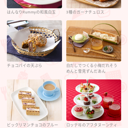
はんなりRummyの和風白玉
3種のガーナチュロス
チョコパイの天ぷら
白だしでつくる小梅だれそう
めんと雪見ずんだあん
ビックリマンチョコのブルー
ロッテ苺のアフタヌーンティ