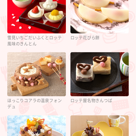
雪見いちごだいふくとロッテ
ロッテ花びら餅
風味のきんとん
ほっこりコアラの温泉フォン
ロッテ屋名物きんつば
デュ