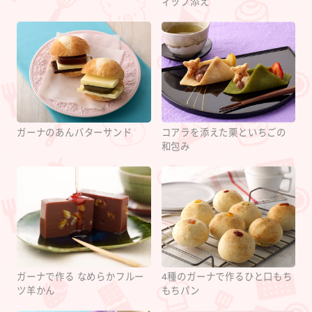
ィップ添え
ガーナのあんバターサンド
コアラを添えた栗といちごの
和包み
ガーナで作る なめらかフルー
4種のガーナで作るひと口もち
ツ羊かん
もちパン