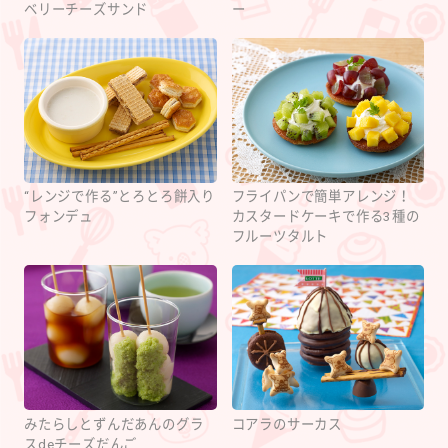
ベリーチーズサンド
ー
“レンジで作る”とろとろ餅入り
フライパンで簡単アレンジ！
フォンデュ
カスタードケーキで作る3種の
フルーツタルト
みたらしとずんだあんのグラ
コアラのサーカス
スdeチーズだんご