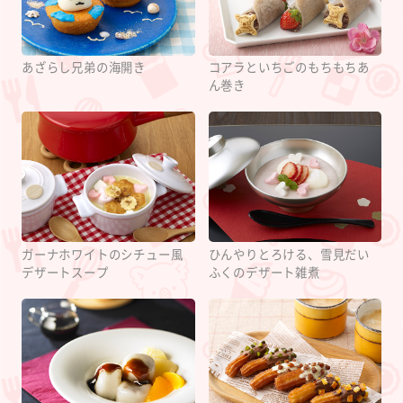
あざらし兄弟の海開き
コアラといちごのもちもちあ
ん巻き
ガーナホワイトのシチュー風
ひんやりとろける、雪見だい
デザートスープ
ふくのデザート雑煮