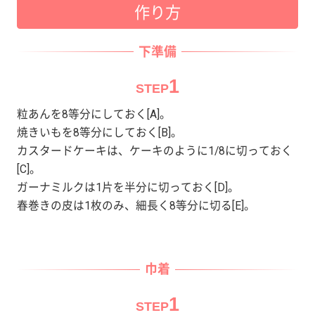
作り方
下準備
1
STEP
粒あんを8等分にしておく[A]。
焼きいもを8等分にしておく[B]。
カスタードケーキは、ケーキのように1/8に切っておく
[C]。
ガーナミルクは1片を半分に切っておく[D]。
春巻きの皮は1枚のみ、細長く8等分に切る[E]。
巾着
1
STEP