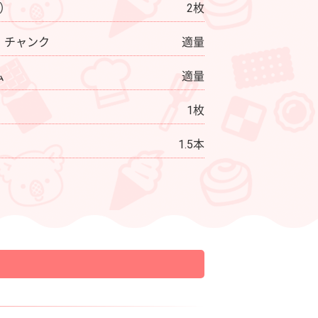
り）
2枚
 チャンク
適量
ム
適量
1枚
1.5本