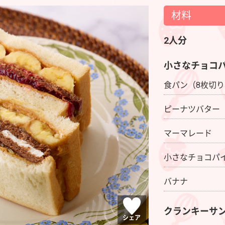
材料
2人分
小さなチョコ
食パン（8枚切
ピーナツバター
マーマレード
小さなチョコパ
バナナ
クランキーサ
シェア