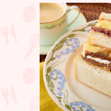
ー
の
バ
ナ
ナ
ピ
ー
ナ
ツ
バ
タ
ー
サ
ン