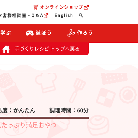
オンラインショップ
お客様相談室・Q＆A
English
・学ぶ
遊ぼう
作ろう
手づくりレシピ トップへ戻る
易度：かんたん
調理時間：60分
ムたっぷり満足おやつ