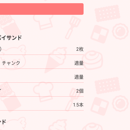
パイサンド
り）
2枚
 チャンク
適量
適量
イ
2個
1.5本
ンド