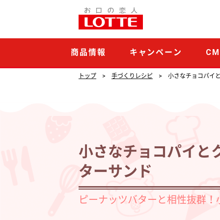
小
さ
な
商品情報
キャンペーン
C
チ
ョ
トップ
手づくりレシピ
小さなチョコパイ
コ
パ
イ
と
小さなチョコパイと
ク
ターサンド
ラ
ン
ピーナッツバターと相性抜群！
キ