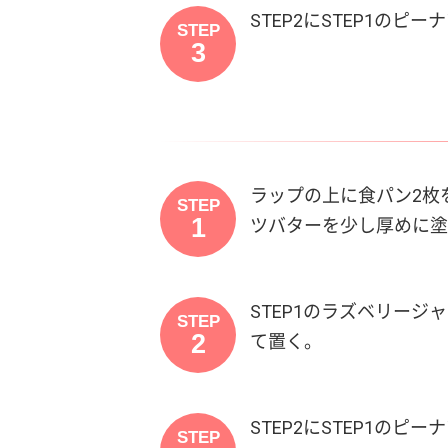
STEP2にSTEP1の
STEP
3
ラップの上に食パン2枚
STEP
1
ツバターを少し厚めに塗
STEP1のラズベリー
STEP
2
て置く。
STEP2にSTEP1の
STEP