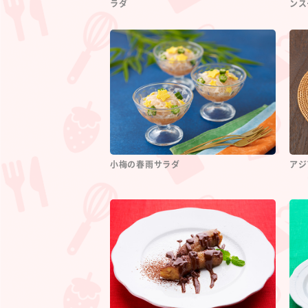
ラダ
ンス
小梅の春雨サラダ
アジ