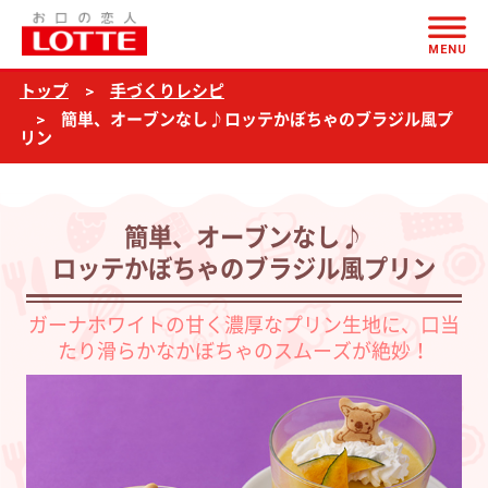
ページの本文へ
簡
MENU
単、
トップ
手づくりレシピ
オ
簡単、オーブンなし♪ロッテかぼちゃのブラジル風プ
ー
リン
ブ
ン
簡単、オーブンなし♪
な
ロッテかぼちゃのブラジル風プリン
し
♪
ガーナホワイトの甘く濃厚なプリン生地に、口当
ロ
たり滑らかなかぼちゃのスムーズが絶妙！
ッ
テ
か