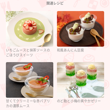
Category
関連レシピ
いちごムースと抹茶ソースの
和風あんにん豆腐
ごほうびスイーツ
甘くてクリーミーな赤パプリ
のど飴と小梅の爽やかゼリー
カの濃厚ムース