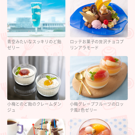
青空みたいなスッキリのど飴
ロッテお菓子の贅沢チョコプ
ゼリー
リンアラモード
小梅とのど飴のクレームダン
小梅グレープフルーツのロッ
ジュ
テ風2色ゼリー