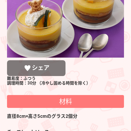
ぼ
ち
ゃ
の
ブ
ラ
ジ
ル
シェア
風
難易度：ふつう
プ
調理時間：30分
（冷やし固める時間を除く）
リ
材料
ン
LINEで送る
ポストする
シェアする
直径8cm×高さ5cmのグラス2個分