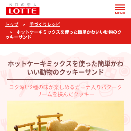
ページの本文へ
ホ
MENU
ッ
トップ
手づくりレシピ
ト
ホットケーキミックスを使った簡単かわいい動物のク
ケ
ッキーサンド
ー
キ
ホットケーキミックスを使った簡単かわ
ミ
いい動物のクッキーサンド
ッ
ク
コク深い2種の味が楽しめるガーナ入りバターク
ス
リームを挟んだクッキー
を
使
っ