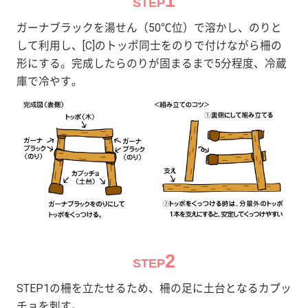
1
STEP
ガーナブラックを湯せん（50℃位）で溶かし、のりと
して利用し、[C]のトッポ同士をのりで付けながら柵の
形にする。完成したらのりが固まるまで5分程度、冷蔵
庫で冷やす。
2
STEP
STEP1の柵を立たせるため、柵の足に土台となるカプッ
チョを刺す。