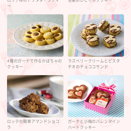
ロッテ苺のアフタヌーンティ
甘栗のひとくちクッキー
ー
4種のガーナで作るかぼちゃの
ラズベリークリームとピスタ
クッキー
チオのチョココサンド
ガーナと小梅のバレンタイン
ロッテの簡単アマンドショコ
ハートクッキー
ラ