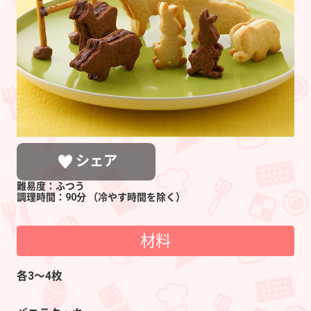
た
簡
単
か
わ
い
い
動
シェア
物
難易度：ふつう
の
調理時間：90分
（冷やす時間を除く）
ク
材料
ッ
キ
LINEで送る
ポストする
シェアする
各3〜4枚
ー