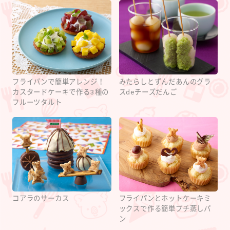
フライパンで簡単アレンジ！
みたらしとずんだあんのグラ
カスタードケーキで作る3種の
スdeチーズだんご
フルーツタルト
コアラのサーカス
フライパンとホットケーキミ
ックスで作る簡単プチ蒸しパ
ン