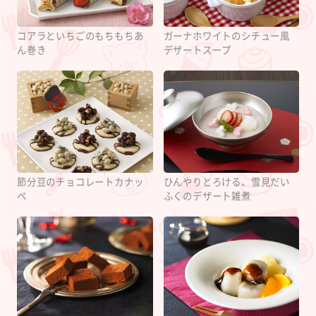
コアラといちごのもちもちあ
ガーナホワイトのシチュー風
ん巻き
デザートスープ
節分豆のチョコレートカナッ
ひんやりとろける、雪見だい
ペ
ふくのデザート雑煮