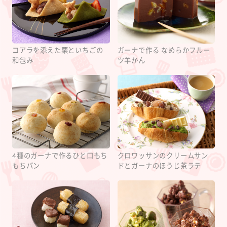
コアラを添えた栗といちごの
ガーナで作る なめらかフルー
和包み
ツ羊かん
4種のガーナで作るひと口もち
クロワッサンのクリームサン
もちパン
ドとガーナのほうじ茶ラテ