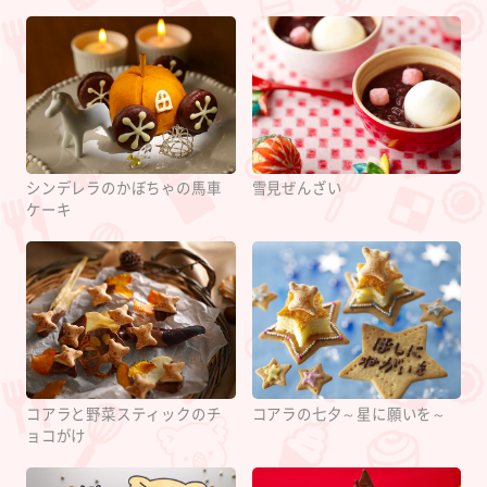
シンデレラのかぼちゃの馬車
雪見ぜんざい
ケーキ
コアラと野菜スティックのチ
コアラの七夕～星に願いを～
ョコがけ