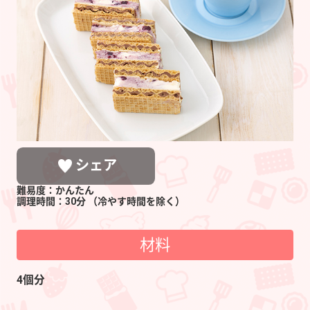
ベ
リ
ー
チ
ー
ズ
サ
ン
シェア
ド
難易度：かんたん
調理時間：30分
（冷やす時間を除く）
材料
LINEで送る
ポストする
シェアする
4個分