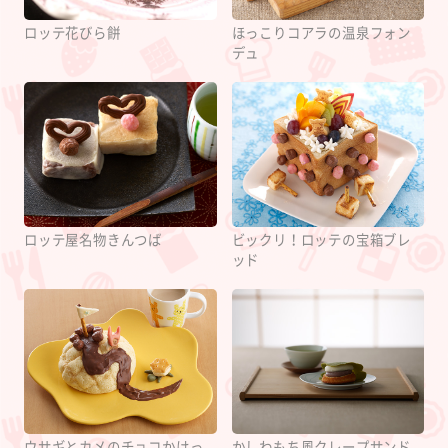
ロッテ花びら餅
ほっこりコアラの温泉フォン
デュ
ロッテ屋名物きんつば
ビックリ！ロッテの宝箱ブレ
ッド
ウサギとカメのチョコかけっ
かしわもち風クレープサンド