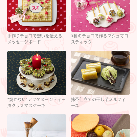
手作りチョコで想いを伝える
3種のチョコで作るマシュマロ
メッセージボード
スティック
“焼かない”アフタヌーンティー
抹茶仕立ての干し芋ミルフィ
風クリスマスケーキ
ーユ