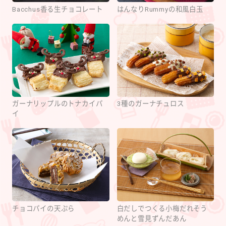
Bacchus香る生チョコレート
はんなりRummyの和風白玉
ガーナリップルのトナカイパ
3種のガーナチュロス
イ
チョコパイの天ぷら
白だしでつくる小梅だれそう
めんと雪見ずんだあん