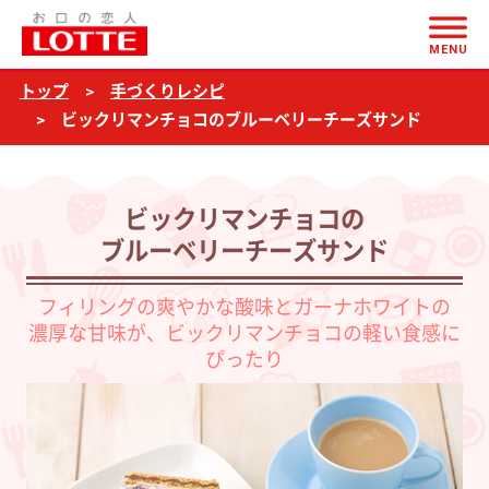
ページの本文へ
ビ
MENU
ッ
トップ
手づくりレシピ
ク
ビックリマンチョコのブルーベリーチーズサンド
リ
マ
ン
ビックリマンチョコの
チ
ブルーベリーチーズサンド
ョ
フィリングの爽やかな酸味とガーナホワイトの
コ
濃厚な甘味が、ビックリマンチョコの軽い食感に
の
ぴったり
ブ
ル
ー