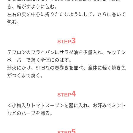
き、転がすように包む。
左右の皮を中心に折りたたむようにして、さらに巻いて
包む。
3
STEP
テフロンのフライパンにサラダ油を少量入れ、キッチン
ペーパーで薄く全体にのばす。
弱火にかけ、STEP2の春巻きを並べ、全体に軽く焼き色
がつくまで焼く。
4
STEP
＜小梅入りトマトスープ＞を器に入れ、お好みでミント
などのハーブを飾る。
5
STEP