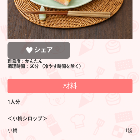
シェア
難易度：かんたん
調理時間：60分
（冷やす時間を除く）
材料
LINEで送る
ポストする
シェアする
1人分
＜小梅シロップ＞
小梅
1袋