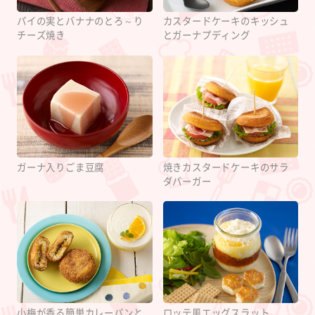
パイの実とバナナのとろ～り
カスタードケーキのキッシュ
チーズ焼き
とガーナプディング
ガーナ入りごま豆腐
焼きカスタードケーキのサラ
ダバーガー
小梅が香る簡単カレーパンと
ロッテ風エッグスラット