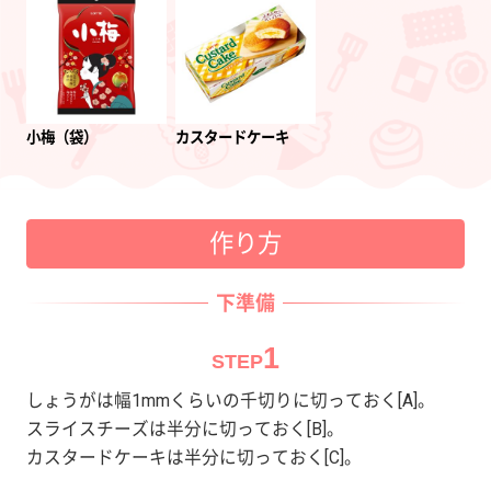
小梅（袋）
カスタードケーキ
作り方
下準備
1
STEP
しょうがは幅1mmくらいの千切りに切っておく[A]。
スライスチーズは半分に切っておく[B]。
カスタードケーキは半分に切っておく[C]。