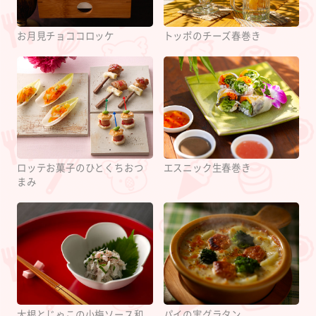
お月見チョココロッケ
トッポのチーズ春巻き
ロッテお菓子のひとくちおつ
エスニック生春巻き
まみ
大根とじゃこの小梅ソース和
パイの実グラタン