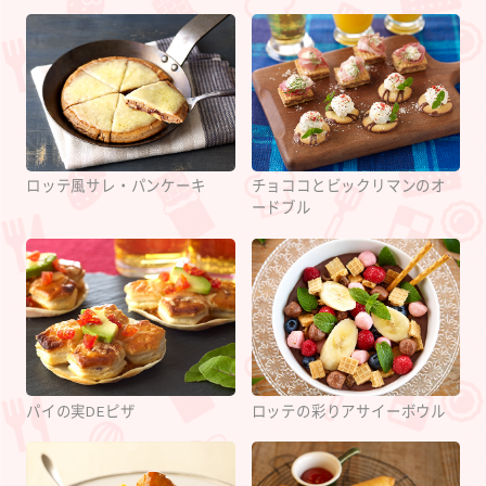
ロッテ風サレ・パンケーキ
チョココとビックリマンのオ
ードブル
パイの実DEピザ
ロッテの彩りアサイーボウル