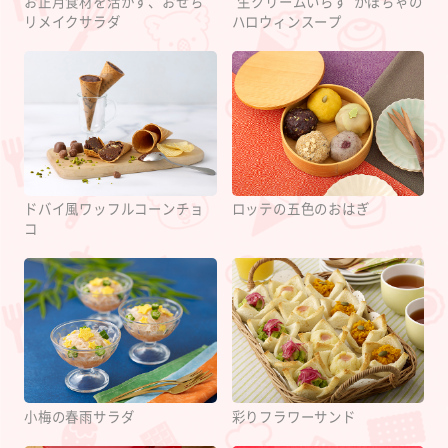
お正月食材を活かす、おせち
“生クリームいらず”かぼちゃの
リメイクサラダ
ハロウィンスープ
ドバイ風ワッフルコーンチョ
ロッテの五色のおはぎ
コ
小梅の春雨サラダ
彩りフラワーサンド