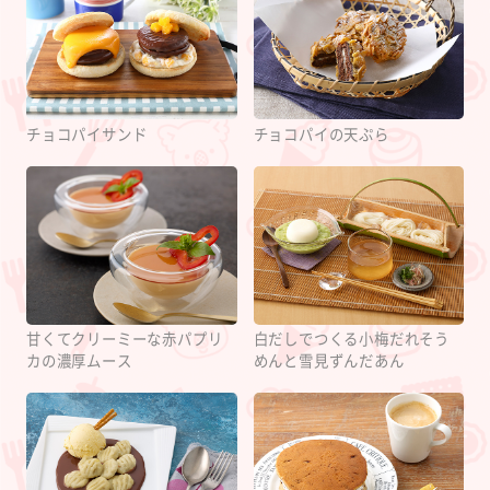
チョコパイサンド
チョコパイの天ぷら
甘くてクリーミーな赤パプリ
白だしでつくる小梅だれそう
カの濃厚ムース
めんと雪見ずんだあん