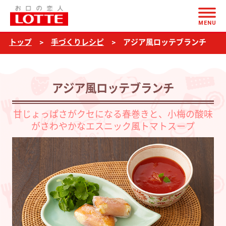
ページの本文へ
ア
MENU
ジ
トップ
手づくりレシピ
アジア風ロッテブランチ
ア
風
ロ
アジア風ロッテブランチ
ッ
テ
甘じょっぱさがクセになる春巻きと、小梅の酸味
がさわやかなエスニック風トマトスープ
ブ
ラ
ン
チ