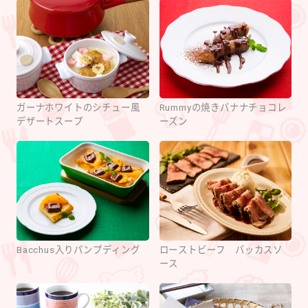
ガーナホワイトのシチュー風
Rummyの焼きバナナチョコレ
デザートスープ
ーズン
Bacchus入りパンプディング
ローストビーフ バッカスソ
ース