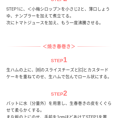
STEP1に、＜小梅シロップ＞を小さじ2と、薄口しょう
ゆ、ナンプラーを加えて煮立てる。
次にトマトジュースを加え、もう一度沸騰させる。
＜焼き春巻き＞
1
STEP
生ハムの上に、[B]のスライスチーズと[C]とカスタード
ケーキを重ねてのせ、生ハムで包んでロール状にする。
2
STEP
バットに水（分量外）を用意し、生春巻きの皮をくぐら
せて柔らかくする。
まな板の上にのせ、手前を1cmほどあけてSTEP1を置