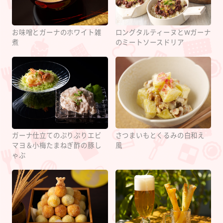
お味噌とガーナのホワイト雑
ロングタルティーヌとWガーナ
煮
のミートソースドリア
さつまいもとくるみの白和え
ガーナ仕立てのぷりぷりエビ
風
マヨ＆小梅たまねぎ酢の豚し
ゃぶ