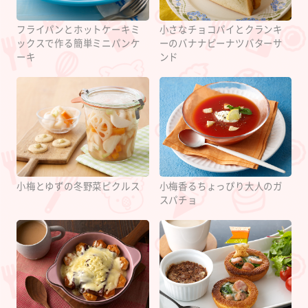
フライパンとホットケーキミ
小さなチョコパイとクランキ
ックスで作る簡単ミニパンケ
ーのバナナピーナツバターサ
ーキ
ンド
小梅とゆずの冬野菜ピクルス
小梅香るちょっぴり大人のガ
スパチョ