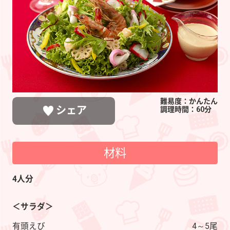
メ
イ
ク
サ
ラ
ダ
難易度：かんたん
シェア
調理時間：60分
材料
LINEで送る
ポストする
シェアする
4人分
＜サラダ＞
有頭えび
4～5尾