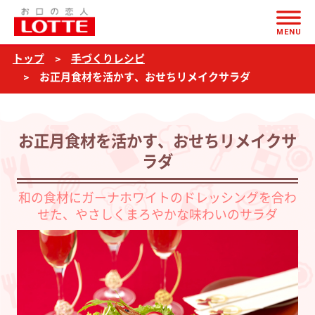
ページの本文へ
お
MENU
正
トップ
手づくりレシピ
月
お正月食材を活かす、おせちリメイクサラダ
食
材
を
お正月食材を活かす、おせちリメイクサ
活
ラダ
か
和の食材にガーナホワイトのドレッシングを合わ
す、
せた、やさしくまろやかな味わいのサラダ
お
せ
ち
リ