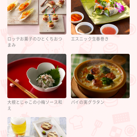
ロッテお菓子のひとくちおつ
エスニック生春巻き
まみ
大根とじゃこの小梅ソース和
パイの実グラタン
え