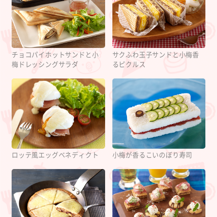
チョコパイホットサンドと小
サクふわ玉子サンドと小梅香
梅ドレッシングサラダ
るピクルス
ロッテ風エッグベネディクト
小梅が香るこいのぼり寿司