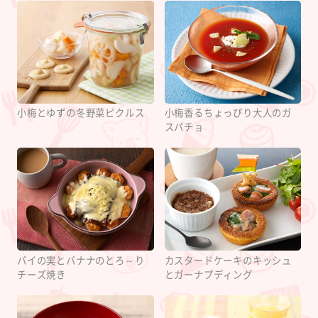
小梅とゆずの冬野菜ピクルス
小梅香るちょっぴり大人のガ
スパチョ
パイの実とバナナのとろ～り
カスタードケーキのキッシュ
チーズ焼き
とガーナプディング