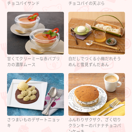
チョコパイサンド
チョコパイの天ぷら
甘くてクリーミーな赤パプリ
白だしでつくる小梅だれそう
カの濃厚ムース
めんと雪見ずんだあん
さつまいものデザートニョッ
ふんわりザクザク、ざく切り
キ
クランキーのバナナチョコパ
ンケーキ