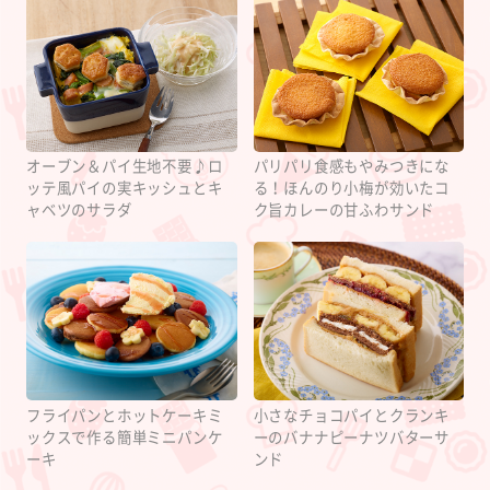
オーブン＆パイ生地不要♪ロ
パリパリ食感もやみつきにな
ッテ風パイの実キッシュとキ
る！ほんのり小梅が効いたコ
ャベツのサラダ
ク旨カレーの甘ふわサンド
フライパンとホットケーキミ
小さなチョコパイとクランキ
ックスで作る簡単ミニパンケ
ーのバナナピーナツバターサ
ーキ
ンド