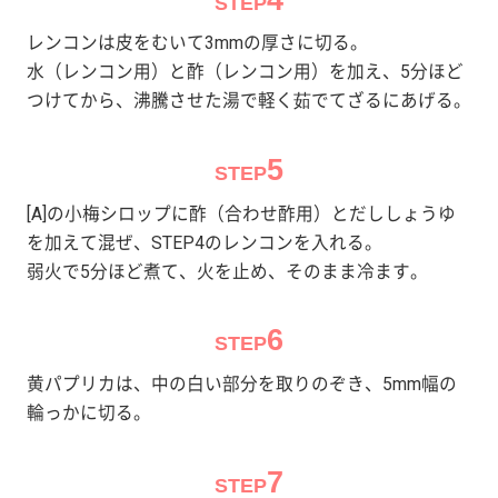
STEP
レンコンは皮をむいて3mmの厚さに切る。
水（レンコン用）と酢（レンコン用）を加え、5分ほど
つけてから、沸騰させた湯で軽く茹でてざるにあげる。
5
STEP
[A]の小梅シロップに酢（合わせ酢用）とだししょうゆ
を加えて混ぜ、STEP4のレンコンを入れる。
弱火で5分ほど煮て、火を止め、そのまま冷ます。
6
STEP
黄パプリカは、中の白い部分を取りのぞき、5mm幅の
輪っかに切る。
7
STEP