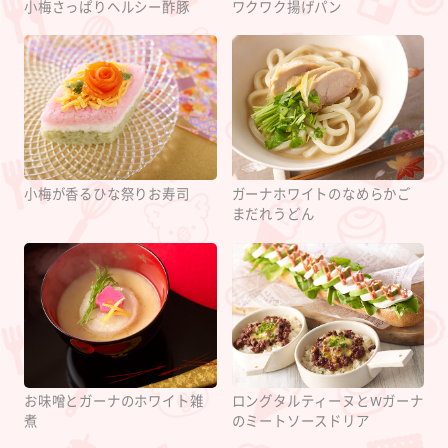
小梅さっぱりヘルシー酢豚
ワクワク揚げパン
小梅が香るひな祭りお寿司
ガーナホワイトのなめらかご
まだれうどん
お味噌とガーナのホワイト雑
ロングタルティーヌとWガーナ
煮
のミートソースドリア