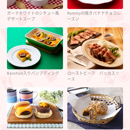
ガーナホワイトのシチュー風
Rummyの焼きバナナチョコレ
デザートスープ
ーズン
Bacchus入りパンプディング
ローストビーフ バッカスソ
ース