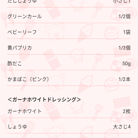
だししょうゆ
小さじ1
グリーンカール
1/2個
ベビーリーフ
1袋
黄パプリカ
1/3個
酢だこ
50g
かまぼこ（ピンク）
1/2本
＜ガーナホワイトドレッシング＞
ガーナホワイト
2枚
しょうゆ
大さじ4