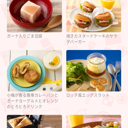
ガーナ入りごま豆腐
焼きカスタードケーキのサラ
ダバーガー
小梅が香る簡単カレーパンと
ロッテ風エッグスラット
ガーナヨーグルトとオレンジ
のとろとろドリンク