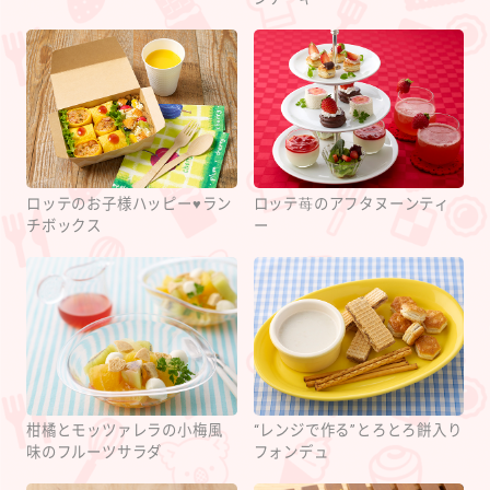
ロッテのお子様ハッピー♥ラン
ロッテ苺のアフタヌーンティ
チボックス
ー
柑橘とモッツァレラの小梅風
“レンジで作る”とろとろ餅入り
味のフルーツサラダ
フォンデュ