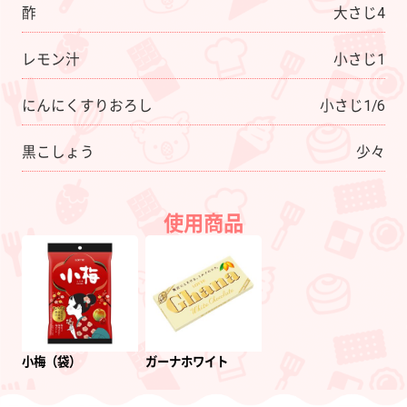
酢
大さじ4
レモン汁
小さじ1
にんにくすりおろし
小さじ1/6
黒こしょう
少々
使用商品
小梅（袋）
ガーナホワイト