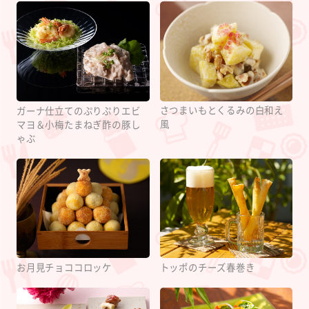
さつまいもとくるみの白和え
ガーナ仕立てのぷりぷりエビ
風
マヨ＆小梅たまねぎ酢の豚し
ゃぶ
お月見チョココロッケ
トッポのチーズ春巻き