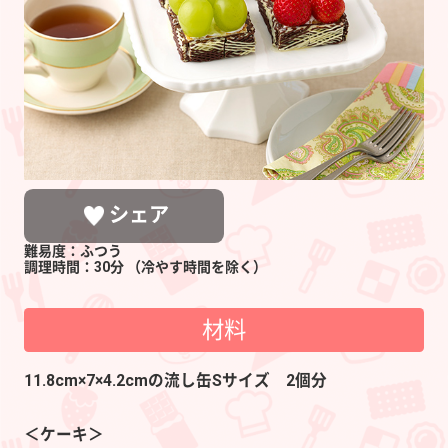
ー
ツ
デ
ザ
ー
ト
シェア
難易度：ふつう
調理時間：30分
（冷やす時間を除く）
材料
LINEで送る
ポストする
シェアする
11.8cm×7×4.2cmの流し缶Sサイズ 2個分
＜ケーキ＞