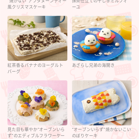
“焼かない”アフタヌーンティー
抹茶仕立ての干し芋ミルフィ
風クリスマスケーキ
ーユ
紅茶香るバナナのヨーグルト
あざらし兄弟の海開き
バーグ
見た目も華やか“オーブンいら
“オーブンいらず”焼かないこい
ず”のエディブルフラワーケー
のぼりケーキ