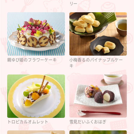
リー
親ゆび姫のフラワーケーキ
小梅香るのパイナップルケー
キ
雪見だいふくおはぎ
トロピカルオムレット