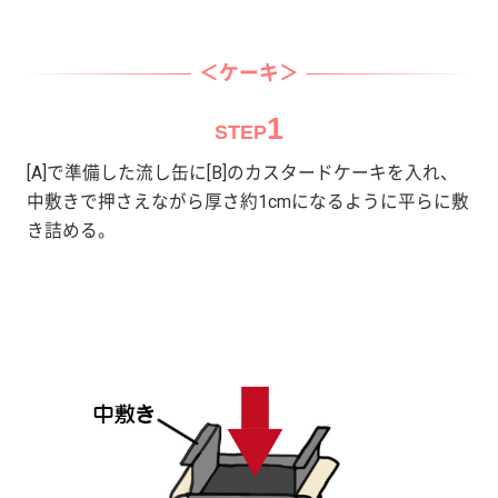
＜ケーキ＞
1
STEP
[A]で準備した流し缶に[B]のカスタードケーキを入れ、
中敷きで押さえながら厚さ約1cmになるように平らに敷
き詰める。