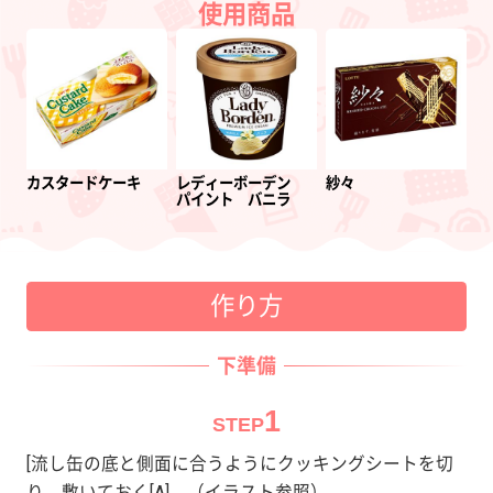
使用商品
カスタードケーキ
レディーボーデン
紗々
パイント バニラ
作り方
下準備
1
STEP
[流し缶の底と側面に合うようにクッキングシートを切
り、敷いておく[A]。（イラスト参照）