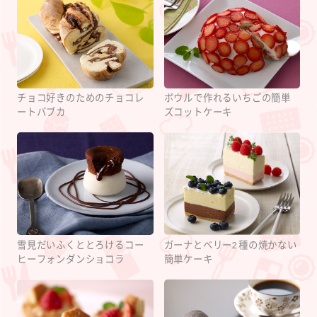
チョコ好きのためのチョコレ
ボウルで作れるいちごの簡単
ートバブカ
ズコットケーキ
雪見だいふくととろけるコー
ガーナとベリー2種の焼かない
ヒーフォンダンショコラ
簡単ケーキ