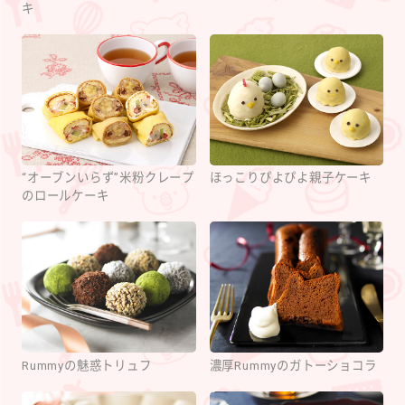
キ
“オーブンいらず”米粉クレープ
ほっこりぴよぴよ親子ケーキ
のロールケーキ
Rummyの魅惑トリュフ
濃厚Rummyのガトーショコラ