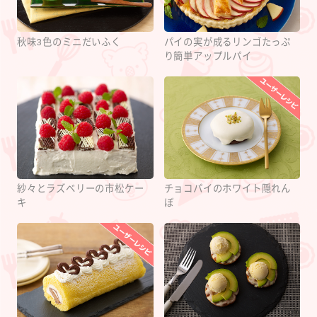
秋味3色のミニだいふく
パイの実が成るリンゴたっぷ
り簡単アップルパイ
紗々とラズベリーの市松ケー
チョコパイのホワイト隠れん
キ
ぼ