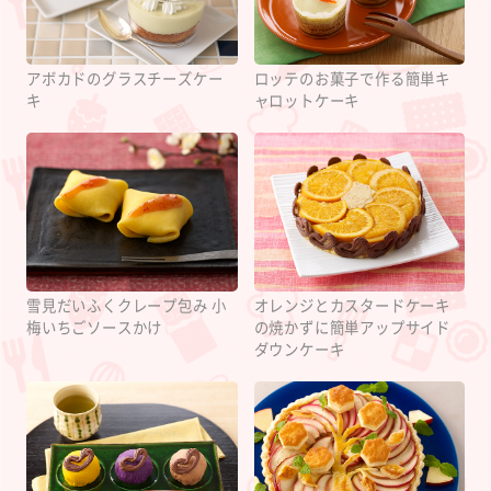
アボカドのグラスチーズケー
ロッテのお菓子で作る簡単キ
キ
ャロットケーキ
雪見だいふくクレープ包み 小
オレンジとカスタードケーキ
梅いちごソースかけ
の焼かずに簡単アップサイド
ダウンケーキ