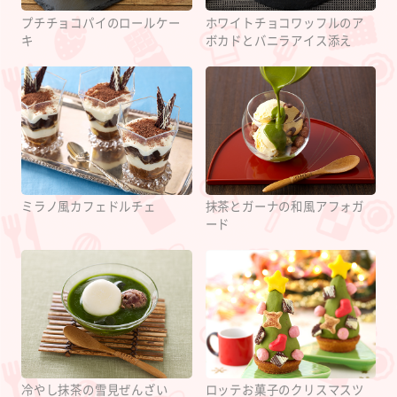
プチチョコパイのロールケー
ホワイトチョコワッフルのア
キ
ボカドとバニラアイス添え
ミラノ風カフェドルチェ
抹茶とガーナの和風アフォガ
ード
冷やし抹茶の雪見ぜんざい
ロッテお菓子のクリスマスツ