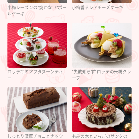
小梅レーズンの"焼かない"ボー
小梅香るレアチーズケーキ
ルケーキ
ロッテ苺のアフタヌーンティ
“失敗知らず”ロッテの米粉クレ
ー
ープ
しっとり濃厚チョコとナッツ
もみの木といちごのサンタの