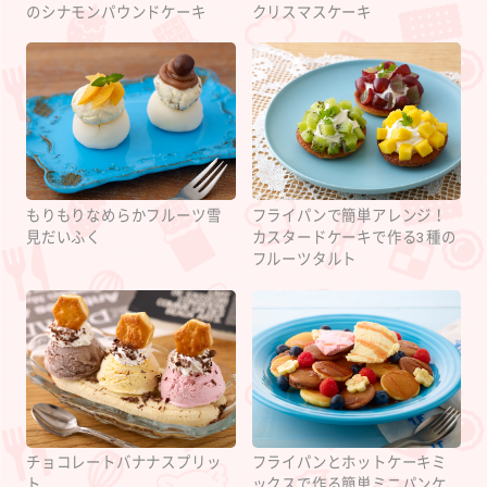
のシナモンパウンドケーキ
クリスマスケーキ
もりもりなめらかフルーツ雪
フライパンで簡単アレンジ！
見だいふく
カスタードケーキで作る3種の
フルーツタルト
チョコレートバナナスプリッ
フライパンとホットケーキミ
ト
ックスで作る簡単ミニパンケ