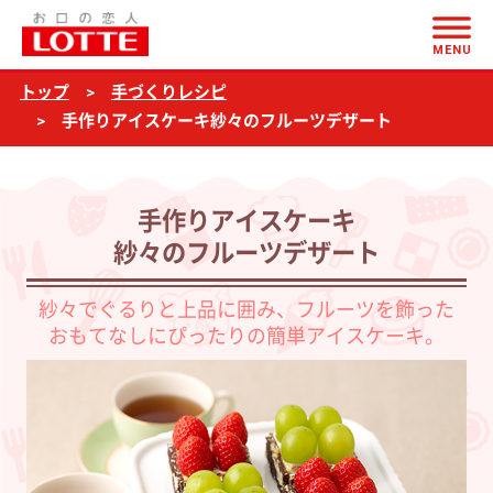
ページの本文へ
手
MENU
作
トップ
手づくりレシピ
り
手作りアイスケーキ紗々のフルーツデザート
ア
イ
ス
手作りアイスケーキ
ケ
紗々のフルーツデザート
ー
紗々でぐるりと上品に囲み、フルーツを飾った
キ
おもてなしにぴったりの簡単アイスケーキ。
紗々
の
フ
ル