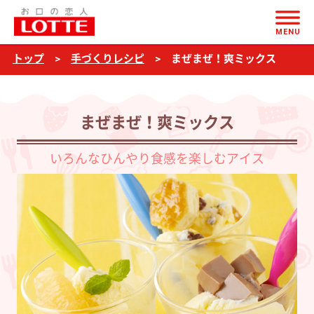
ページの本文へ
ま
MENU
ぜ
トップ
手づくりレシピ
まぜまぜ！爽ミックス
ま
ぜ！
爽
まぜまぜ！爽ミックス
ミ
ッ
いろんなひんやり食感を楽しむアイス
ク
ス