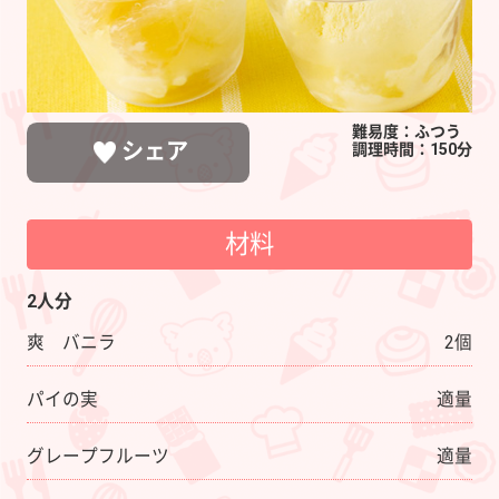
難易度：ふつう
シェア
調理時間：150分
材料
LINEで送る
ポストする
シェアする
2人分
爽 バニラ
2個
パイの実
適量
グレープフルーツ
適量