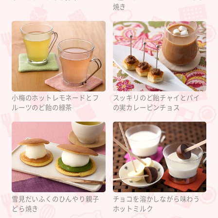
焼き
小梅のホットレモネードとフ
スッキリのど飴チャイとパイ
ルーツのど飴の緑茶
の実カレーピンチョス
雪見だいふくのひんやり親子
チョコを溶かしながら味わう
どら焼き
ホットミルク