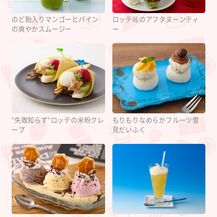
のど飴入りマンゴーとパイン
ロッテ苺のアフタヌーンティ
の爽やかスムージー
ー
“失敗知らず”ロッテの米粉クレ
もりもりなめらかフルーツ雪
ープ
見だいふく