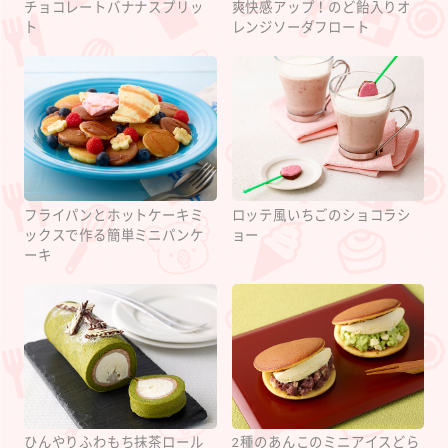
チョコレートバナナスプリッ
爽快感アップ！のど飴入りオ
ト
レンジソーダフロート
フライパンとホットケーキミ
ロッテ風いちごのショコラシ
ックスで作る簡単ミニパンケ
ョー
ーキ
ひんやりふわもち抹茶ロール
2種のあんこのミニアイスどら