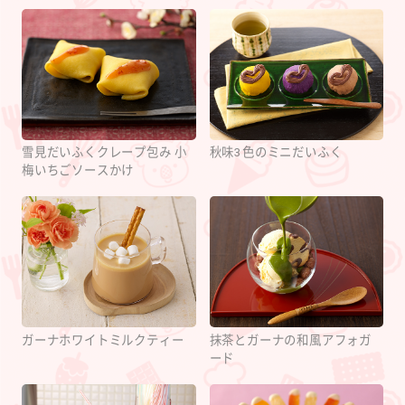
雪見だいふくクレープ包み 小
秋味3色のミニだいふく
梅いちごソースかけ
ガーナホワイトミルクティー
抹茶とガーナの和風アフォガ
ード