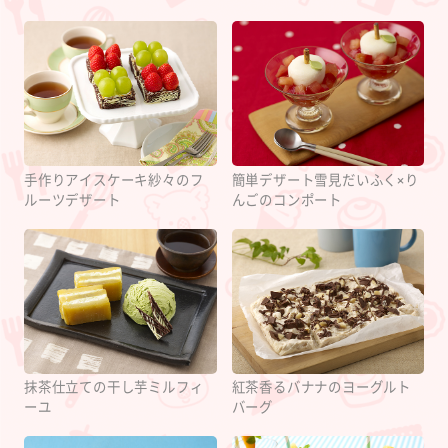
手作りアイスケーキ紗々のフ
簡単デザート雪見だいふく×り
ルーツデザート
んごのコンポート
抹茶仕立ての干し芋ミルフィ
紅茶香るバナナのヨーグルト
ーユ
バーグ