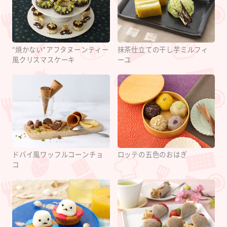
“焼かない”アフタヌーンティー
抹茶仕立ての干し芋ミルフィ
風クリスマスケーキ
ーユ
ドバイ風ワッフルコーンチョ
ロッテの五色のおはぎ
コ