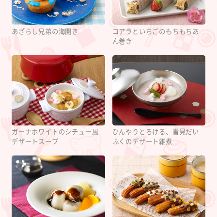
あざらし兄弟の海開き
コアラといちごのもちもちあ
ん巻き
ガーナホワイトのシチュー風
ひんやりとろける、雪見だい
デザートスープ
ふくのデザート雑煮