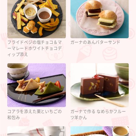
フライドベジの塩チョコ＆マ
ガーナのあんバターサンド
ーマレードホワイトチョコデ
ィップ添え
コアラを添えた栗といちごの
ガーナで作る なめらかフルー
和包み
ツ羊かん