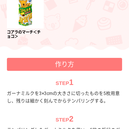
コアラのマーチ＜チ
ョコ＞
作り方
1
STEP
ガーナミルクを3×3cmの大きさに切ったものを5枚用意
し、残りは細かく刻んでからテンパリングする。
2
STEP