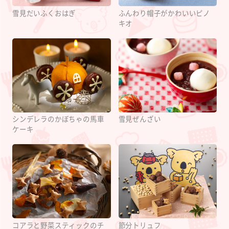
雪見だいふくおはぎ
ふんわり帽子がかわいいピノ
キオ
シンデレラのかぼちゃの馬車
雪見ぜんざい
ケーキ
コアラと野菜スティックのチ
節分トリュフ