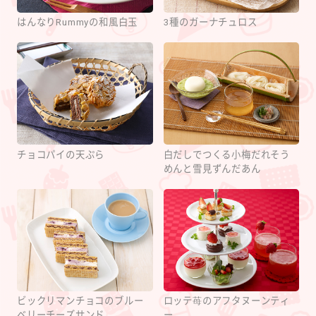
はんなりRummyの和風白玉
3種のガーナチュロス
チョコパイの天ぷら
白だしでつくる小梅だれそう
めんと雪見ずんだあん
ビックリマンチョコのブルー
ロッテ苺のアフタヌーンティ
ベリーチーズサンド
ー