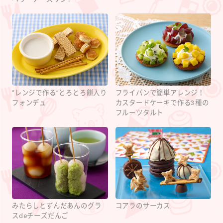
“レンジで作る”とろとろ餅入り
フライパンで簡単アレンジ！
フォンデュ
カスタードケーキで作る3種の
フルーツタルト
みたらしとずんだあんのグラ
コアラのサーカス
スdeチーズだんご