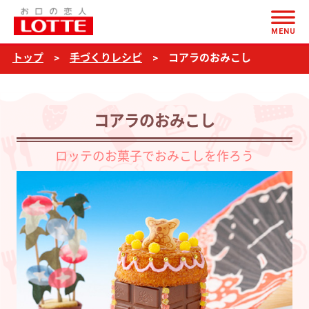
ページの本文へ
コ
MENU
ア
トップ
手づくりレシピ
コアラのおみこし
ラ
の
お
コアラのおみこし
み
こ
ロッテのお菓子でおみこしを作ろう
し