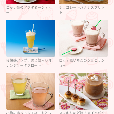
ロッテ苺のアフタヌーンティ
チョコレートバナナスプリッ
ー
ト
爽快感アップ！のど飴入りオ
ロッテ風いちごのショコラシ
レンジソーダフロート
ョー
小梅のホットレモネードとフ
スッキリのど飴チャイとパイ