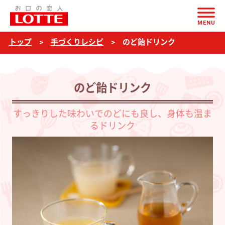
ページの本文へ
の
MENU
ど
トップ
手づくりレシピ
のど飴ドリンク
飴
ド
リ
のど飴ドリンク
ン
ク
すっきりした味わいでのどにも良し、身体も温ま
るドリンク