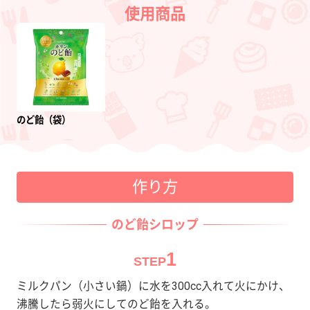
使用商品
のど飴（袋）
作り方
のど飴シロップ
1
STEP
ミルクパン（小さい鍋）に水を300cc入れて火にかけ、
沸騰したら弱火にしてのど飴を入れる。