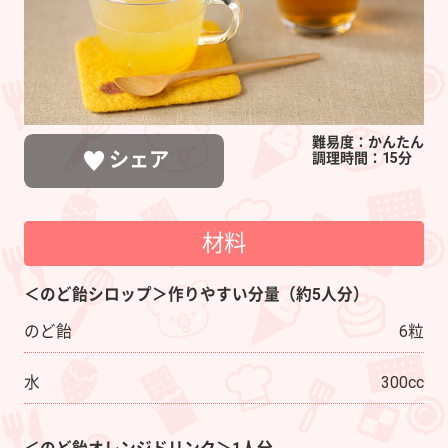
難易度：かんたん
シェア
調理時間：15分
材料
LINEで送る
ポストする
シェアする
＜のど飴シロップ＞作りやすい分量（約5人分）
のど飴
6粒
水
300cc