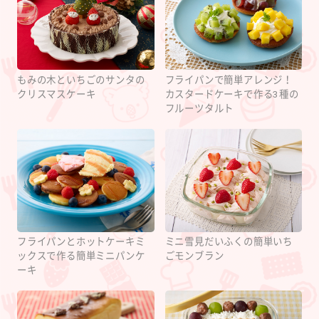
もみの木といちごのサンタの
フライパンで簡単アレンジ！
クリスマスケーキ
カスタードケーキで作る3種の
フルーツタルト
フライパンとホットケーキミ
ミニ雪見だいふくの簡単いち
ックスで作る簡単ミニパンケ
ごモンブラン
ーキ