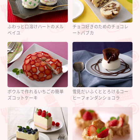
ふわっと口溶けハートのメル
チョコ好きのためのチョコレ
ベイユ
ートバブカ
ボウルで作れるいちごの簡単
雪見だいふくととろけるコー
ズコットケーキ
ヒーフォンダンショコラ