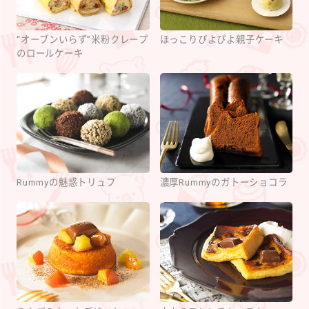
“オーブンいらず”米粉クレープ
ほっこりぴよぴよ親子ケーキ
のロールケーキ
Rummyの魅惑トリュフ
濃厚Rummyのガトーショコラ