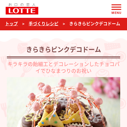
ページの本文へ
き
MENU
ら
トップ
手づくりレシピ
きらきらピンクデコドーム
き
ら
ピ
きらきらピンクデコドーム
ン
ク
キラキラの飴細工とデコレーションしたチョコパ
イでひなまつりのお祝い
デ
コ
ド
ー
ム