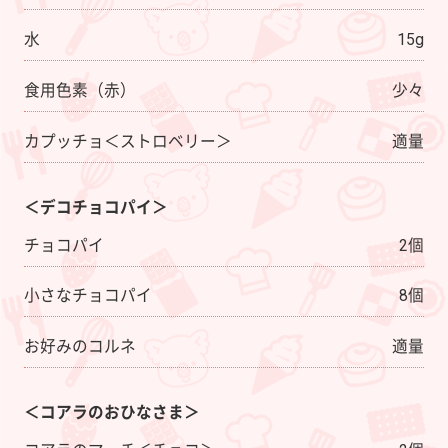
水
15g
食用色素（赤）
少々
カプッチョ＜ストロベリー＞
適量
＜デコチョコパイ＞
チョコパイ
2個
小さなチョコパイ
8個
お好みのコルネ
適量
＜コアラのおひなさま＞