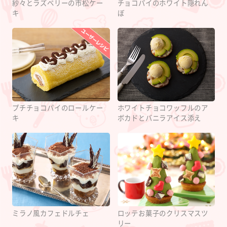
紗々とラズベリーの市松ケー
チョコパイのホワイト隠れん
キ
ぼ
プチチョコパイのロールケー
ホワイトチョコワッフルのア
キ
ボカドとバニラアイス添え
ミラノ風カフェドルチェ
ロッテお菓子のクリスマスツ
リー