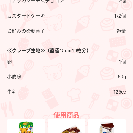
コアラのマーチ＜チョコ＞
2個
カスタードケーキ
1/2個
お好みの砂糖菓子
適量
≪クレープ生地≫
（直径15cm10枚分）
卵
1個
小麦粉
50g
牛乳
125cc
使用商品