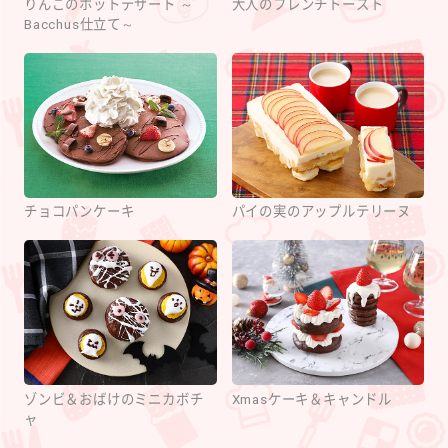
りんごのホットデザート ～
大人のフレンチトースト
Bacchus仕立て～
チョコパンケーキ
パイの実のアップルテリーヌ
ゾンビ＆おばけのミニカボチ
Xmasケーキ＆キャンドル
ャ