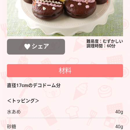
難易度：むずかしい
シェア
調理時間：60分
材料
LINEで送る
ポストする
シェアする
直径17cmのデコドーム分
＜トッピング＞
水あめ
40g
砂糖
40g