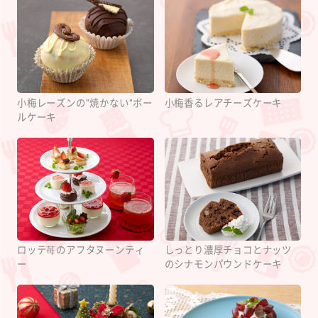
小梅レーズンの"焼かない"ボー
小梅香るレアチーズケーキ
ルケーキ
ロッテ苺のアフタヌーンティ
しっとり濃厚チョコとナッツ
ー
のシナモンパウンドケーキ