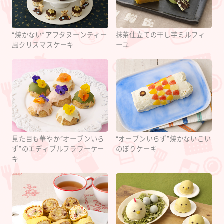
“焼かない”アフタヌーンティー
抹茶仕立ての干し芋ミルフィ
風クリスマスケーキ
ーユ
見た目も華やか“オーブンいら
“オーブンいらず”焼かないこい
ず”のエディブルフラワーケー
のぼりケーキ
キ