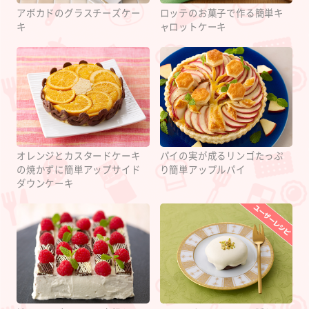
アボカドのグラスチーズケー
ロッテのお菓子で作る簡単キ
キ
ャロットケーキ
オレンジとカスタードケーキ
パイの実が成るリンゴたっぷ
の焼かずに簡単アップサイド
り簡単アップルパイ
ダウンケーキ