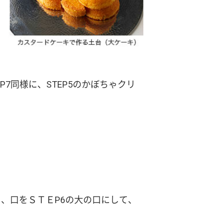
7同様に、STEP5のかぼちゃクリ
、口をＳＴＥP6の大の口にして、