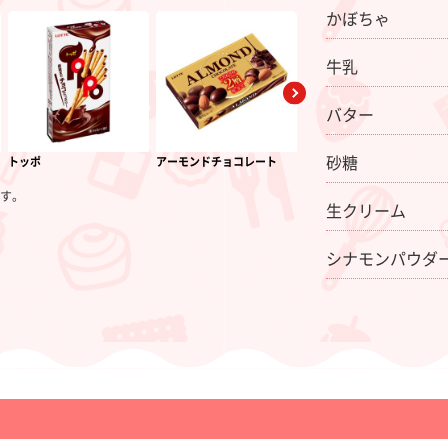
かぼちゃ
牛乳
バター
砂糖
トッポ
アーモンドチョコレート
カプッチョドラえもん＜チ
ョコ＞
す。
生クリーム
シナモンパウダ