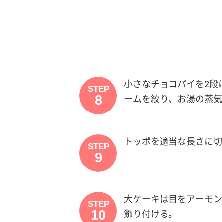
小さなチョコパイを2段に
STEP
8
ームを絞り、お湯の蒸気
トッポを適当な長さに切
STEP
9
大ケーキは目をアーモン
STEP
10
飾り付ける。