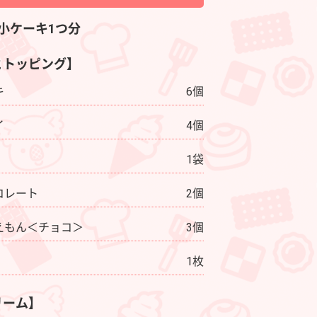
小ケーキ1つ分
とトッピング】
キ
6個
イ
4個
1袋
コレート
2個
えもん＜チョコ＞
3個
1枚
リーム】