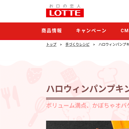
ハ
ロ
ウ
商品情報
キャンペーン
C
ィ
ン
トップ
手づくりレシピ
ハロウィンパンプ
パ
ン
プ
キ
ハロウィンパンプキ
ン
ケ
ボリューム満点、かぼちゃオバ
ー
キ