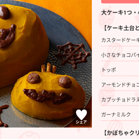
大ケーキ1つ・
【ケーキ土台
カスタードケー
小さなチョコパ
トッポ
アーモンドチョ
カプッチョドラ
ガーナミルク
シェア
【かぼちゃク