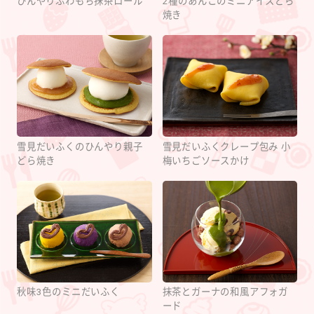
ひんやりふわもち抹茶ロール
2種のあんこのミニアイスどら
焼き
雪見だいふくのひんやり親子
雪見だいふくクレープ包み 小
どら焼き
梅いちごソースかけ
秋味3色のミニだいふく
抹茶とガーナの和風アフォガ
ード