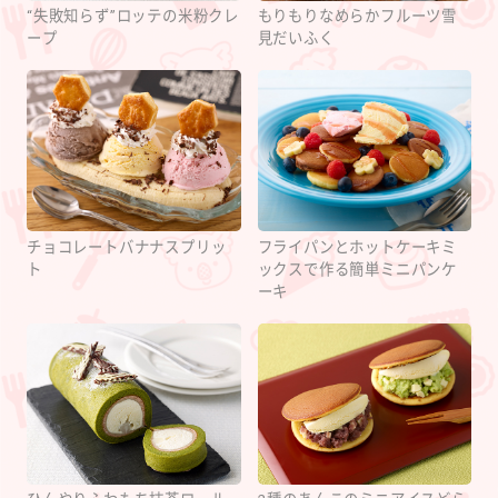
“失敗知らず”ロッテの米粉クレ
もりもりなめらかフルーツ雪
ープ
見だいふく
チョコレートバナナスプリッ
フライパンとホットケーキミ
ト
ックスで作る簡単ミニパンケ
ーキ