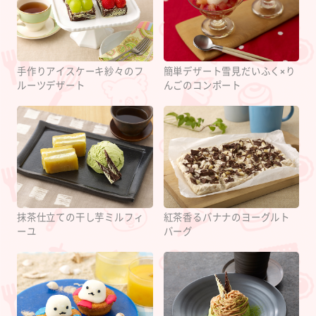
手作りアイスケーキ紗々のフ
簡単デザート雪見だいふく×り
ルーツデザート
んごのコンポート
抹茶仕立ての干し芋ミルフィ
紅茶香るバナナのヨーグルト
ーユ
バーグ