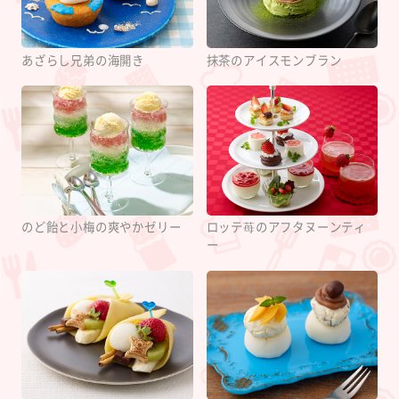
あざらし兄弟の海開き
抹茶のアイスモンブラン
のど飴と小梅の爽やかゼリー
ロッテ苺のアフタヌーンティ
ー