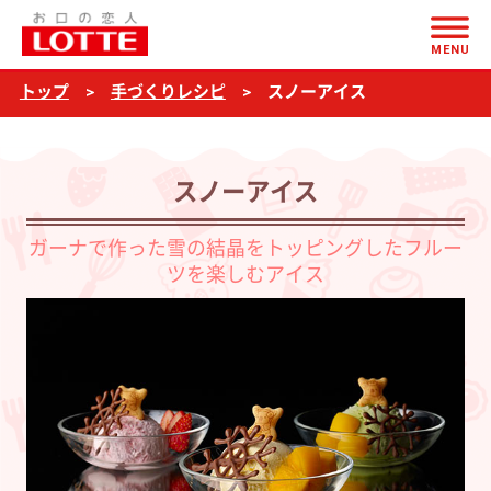
ページの本文へ
ス
MENU
ノ
トップ
手づくりレシピ
スノーアイス
ー
ア
イ
スノーアイス
ス
ガーナで作った雪の結晶をトッピングしたフルー
ツを楽しむアイス