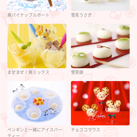
爽パイナップルボート
雪見うさぎ
まぜまぜ！爽ミックス
雪見娘
ペンギンと一緒にアイスパー
チョココマウス
ティー