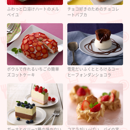
ふわっと口溶けハートのメル
チョコ好きのためのチョコレ
ベイユ
ートバブカ
ボウルで作れるいちごの簡単
雪見だいふくととろけるコー
ズコットケーキ
ヒーフォンダンショコラ
ガーナとベリー2種の焼かない
コアラがいっぱい パイの実