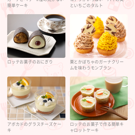
簡単ケーキ
といちごのタルト
ロッテお菓子のおにぎり
栗とかぼちゃのガーナクリー
ムを味わうモンブラン
アボカドのグラスチーズケー
ロッテのお菓子で作る簡単キ
キ
ャロットケーキ