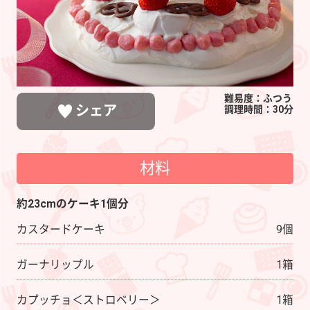
難易度：ふつう
シェア
調理時間：30分
材料
LINEで送る
ポストする
シェアする
約23cmのケーキ1個分
カスタードケーキ
9個
ガーナリップル
1箱
カプッチョ＜ストロベリー＞
1箱