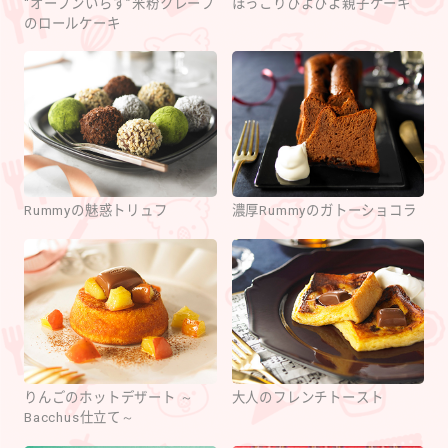
“オーブンいらず”米粉クレープ
ほっこりぴよぴよ親子ケーキ
のロールケーキ
Rummyの魅惑トリュフ
濃厚Rummyのガトーショコラ
りんごのホットデザート ～
大人のフレンチトースト
Bacchus仕立て～