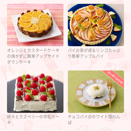
オレンジとカスタードケーキ
パイの実が成るリンゴたっぷ
の焼かずに簡単アップサイド
り簡単アップルパイ
ダウンケーキ
紗々とラズベリーの市松ケー
チョコパイのホワイト隠れん
キ
ぼ