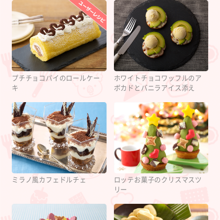
プチチョコパイのロールケー
ホワイトチョコワッフルのア
キ
ボカドとバニラアイス添え
ミラノ風カフェドルチェ
ロッテお菓子のクリスマスツ
リー