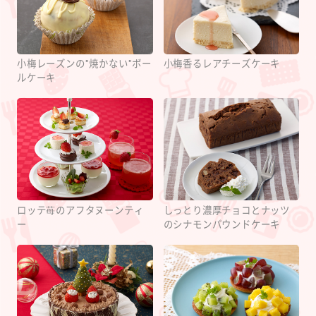
小梅レーズンの"焼かない"ボー
小梅香るレアチーズケーキ
ルケーキ
ロッテ苺のアフタヌーンティ
しっとり濃厚チョコとナッツ
ー
のシナモンパウンドケーキ