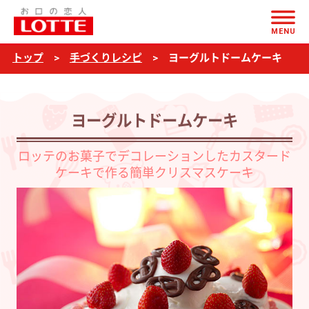
ページの本文へ
ヨ
MENU
ー
トップ
手づくりレシピ
ヨーグルトドームケーキ
グ
ル
ト
ヨーグルトドームケーキ
ド
ー
ロッテのお菓子でデコレーションしたカスタード
ケーキで作る簡単クリスマスケーキ
ム
ケ
ー
キ