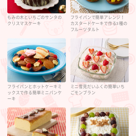
もみの木といちごのサンタの
フライパンで簡単アレンジ！
クリスマスケーキ
カスタードケーキで作る3種の
フルーツタルト
フライパンとホットケーキミ
ミニ雪見だいふくの簡単いち
ックスで作る簡単ミニパンケ
ごモンブラン
ーキ