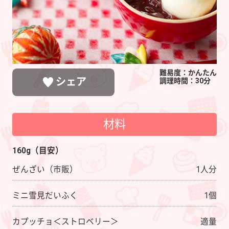
難易度：かんたん
シェア
調理時間：30分
材料
LINEで送る
ポストする
シェアする
160g（目安）
ぜんざい（市販）
1人分
ミニ雪見だいふく
1個
カプッチョ＜ストロベリー＞
適量