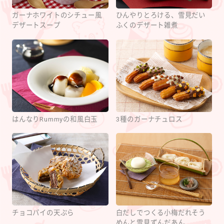
ガーナホワイトのシチュー風
ひんやりとろける、雪見だい
デザートスープ
ふくのデザート雑煮
はんなりRummyの和風白玉
3種のガーナチュロス
チョコパイの天ぷら
白だしでつくる小梅だれそう
めんと雪見ずんだあん