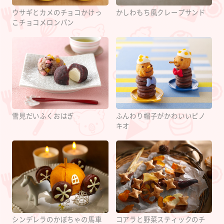
ウサギとカメのチョコかけっ
かしわもち風クレープサンド
こチョコメロンパン
雪見だいふくおはぎ
ふんわり帽子がかわいいピノ
キオ
シンデレラのかぼちゃの馬車
コアラと野菜スティックのチ