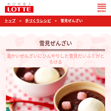
ページの本文へ
雪
MENU
見
トップ
手づくりレシピ
雪見ぜんざい
ぜ
ん
ざ
雪見ぜんざい
い
温かいぜんざいにひんやりした雪見だいふくがと
ろける