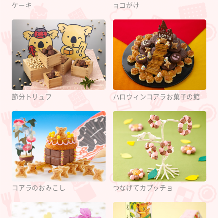
ケーキ
ョコがけ
節分トリュフ
ハロウィンコアラお菓子の館
コアラのおみこし
つなげてカプッチョ