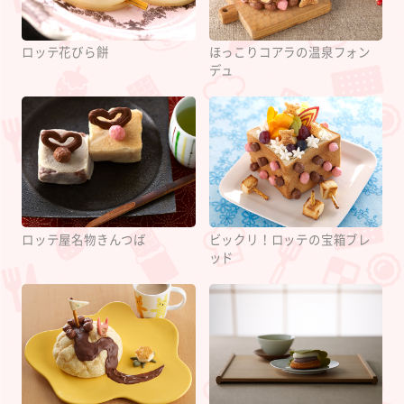
ロッテ花びら餅
ほっこりコアラの温泉フォン
デュ
ロッテ屋名物きんつば
ビックリ！ロッテの宝箱ブレ
ッド