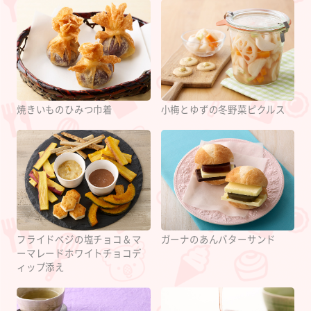
焼きいものひみつ巾着
小梅とゆずの冬野菜ピクルス
フライドベジの塩チョコ＆マ
ガーナのあんバターサンド
ーマレードホワイトチョコデ
ィップ添え