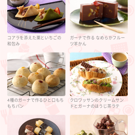
コアラを添えた栗といちごの
ガーナで作る なめらかフルー
和包み
ツ羊かん
4種のガーナで作るひと口もち
クロワッサンのクリームサン
もちパン
ドとガーナのほうじ茶ラテ