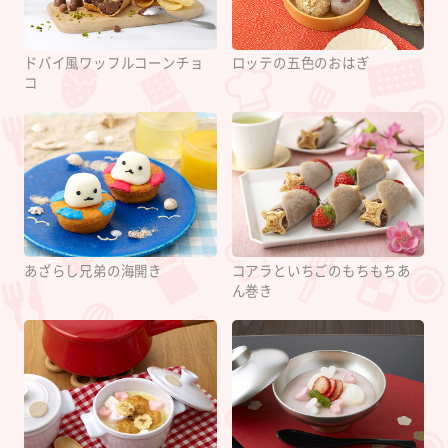
ドバイ風ワッフルコーンチョ
ロッテの五色のおはぎ
コ
あざらし兄弟の海開き
コアラといちごのもちもちあ
ん巻き