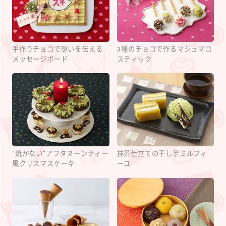
手作りチョコで想いを伝える
3種のチョコで作るマシュマロ
メッセージボード
スティック
“焼かない”アフタヌーンティー
抹茶仕立ての干し芋ミルフィ
風クリスマスケーキ
ーユ