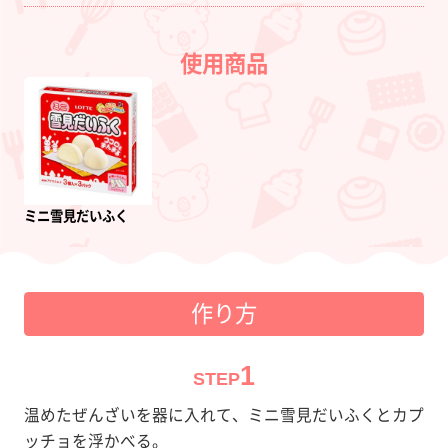
使用商品
ミニ雪見だいふく
作り方
1
STEP
温めたぜんざいを器に入れて、ミニ雪見だいふくとカプ
ッチョを浮かべる。