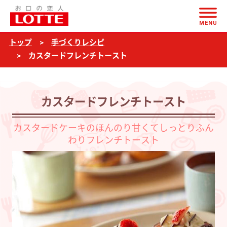
ページの本文へ
カ
MENU
ス
トップ
手づくりレシピ
タ
カスタードフレンチトースト
ー
ド
フ
カスタードフレンチトースト
レ
カスタードケーキのほんのり甘くてしっとりふん
ン
わりフレンチトースト
チ
ト
ー
ス
ト