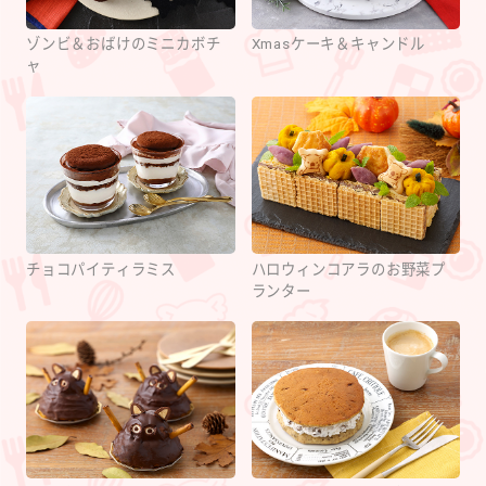
ゾンビ＆おばけのミニカボチ
Xmasケーキ＆キャンドル
ャ
チョコパイティラミス
ハロウィンコアラのお野菜プ
ランター