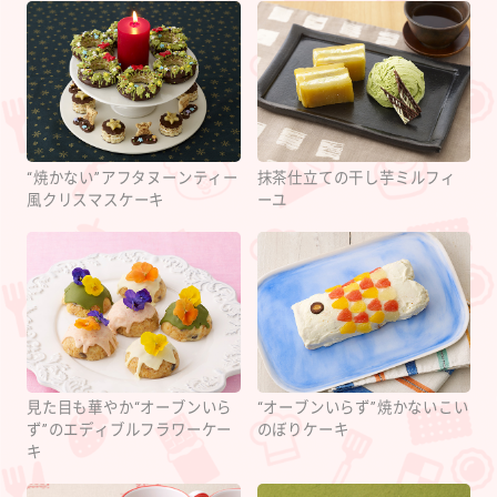
“焼かない”アフタヌーンティー
抹茶仕立ての干し芋ミルフィ
風クリスマスケーキ
ーユ
見た目も華やか“オーブンいら
“オーブンいらず”焼かないこい
ず”のエディブルフラワーケー
のぼりケーキ
キ