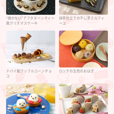
“焼かない”アフタヌーンティー
抹茶仕立ての干し芋ミルフィ
風クリスマスケーキ
ーユ
ドバイ風ワッフルコーンチョ
ロッテの五色のおはぎ
コ