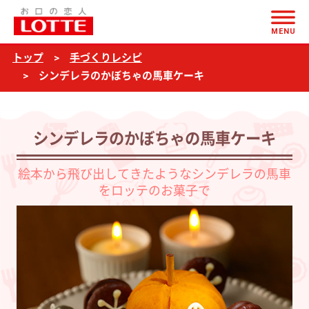
ページの本文へ
シ
MENU
ン
トップ
手づくりレシピ
デ
シンデレラのかぼちゃの馬車ケーキ
レ
ラ
の
シンデレラのかぼちゃの馬車ケーキ
か
絵本から飛び出してきたようなシンデレラの馬車
ぼ
をロッテのお菓子で
ち
ゃ
の
馬
車