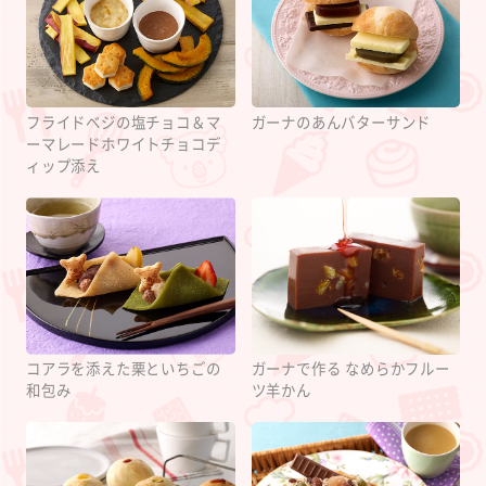
フライドベジの塩チョコ＆マ
ガーナのあんバターサンド
ーマレードホワイトチョコデ
ィップ添え
コアラを添えた栗といちごの
ガーナで作る なめらかフルー
和包み
ツ羊かん