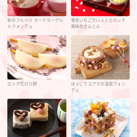
秋のフルーツ ガーナヨーグル
雪見いちごだいふくとロッテ
トフォンデュ
風味のきんとん
ロッテ花びら餅
ほっこりコアラの温泉フォン
デュ