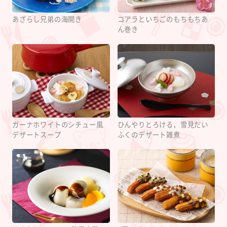
あざらし兄弟の海開き
コアラといちごのもちもちあ
ん巻き
ガーナホワイトのシチュー風
ひんやりとろける、雪見だい
デザートスープ
ふくのデザート雑煮