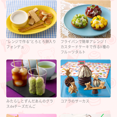
“レンジで作る”とろとろ餅入り
フライパンで簡単アレンジ！
フォンデュ
カスタードケーキで作る3種の
フルーツタルト
みたらしとずんだあんのグラ
コアラのサーカス
スdeチーズだんご