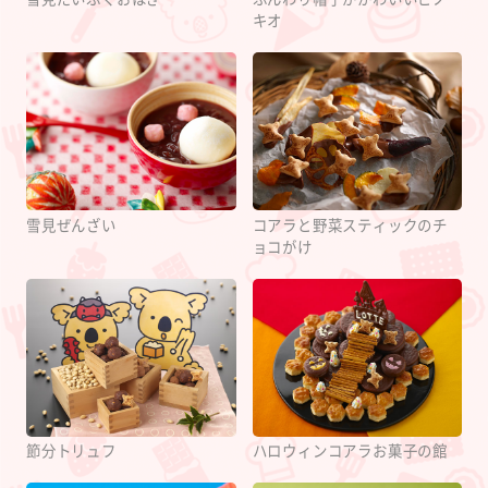
キオ
雪見ぜんざい
コアラと野菜スティックのチ
ョコがけ
節分トリュフ
ハロウィンコアラお菓子の館