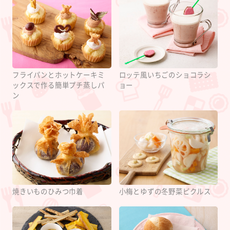
フライパンとホットケーキミ
ロッテ風いちごのショコラシ
ックスで作る簡単プチ蒸しパ
ョー
ン
焼きいものひみつ巾着
小梅とゆずの冬野菜ピクルス