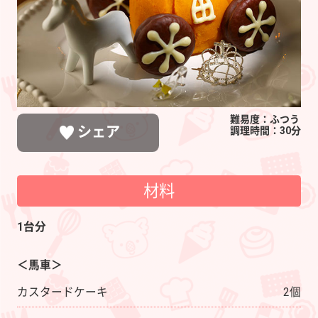
ケ
ー
キ
難易度：ふつう
シェア
調理時間：30分
材料
LINEで送る
ポストする
シェアする
1台分
＜馬車＞
カスタードケーキ
2個