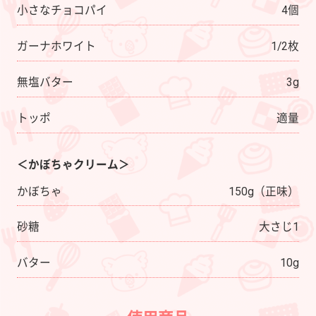
小さなチョコパイ
4個
ガーナホワイト
1/2枚
無塩バター
3g
トッポ
適量
＜かぼちゃクリーム＞
かぼちゃ
150g（正味）
砂糖
大さじ1
バター
10g