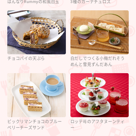
はんなりRummyの和風白玉
3種のガーナチュロス
チョコパイの天ぷら
白だしでつくる小梅だれそう
めんと雪見ずんだあん
ビックリマンチョコのブルー
ロッテ苺のアフタヌーンティ
ベリーチーズサンド
ー