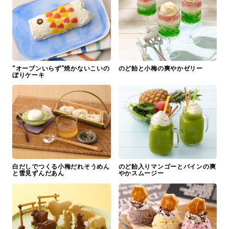
“オーブンいらず”焼かないこいの
のど飴と小梅の爽やかゼリー
ぼりケーキ
白だしでつくる小梅だれそうめん
のど飴入りマンゴーとパインの爽
と雪見ずんだあん
やかスムージー