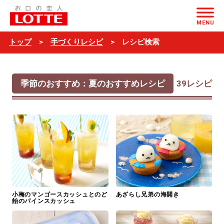
レ
ページの本文へ
シ
MENU
ピ
トップ
手づくりレシピ
レシピ検索
検
索
季節のおすすめ：夏のおすすめレシピ
39レシピ
小梅のマンゴースカッシュとのど
あざらし兄弟の海開き
飴のパインスカッシュ