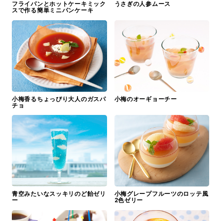
フライパンとホットケーキミック
うさぎの人参ムース
スで作る簡単ミニパンケーキ
小梅香るちょっぴり大人のガスパ
小梅のオーギョーチー
チョ
青空みたいなスッキリのど飴ゼリ
小梅グレープフルーツのロッテ風
ー
2色ゼリー