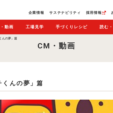
ページの本文へ
企業情報
サステナビリティ
採用情報
M・動画
工場見学
手づくりレシピ
読む
くんの夢」篇
CM・動画
チくんの夢」篇