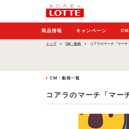
コ
ア
ラ
の
商品情報
キャンペーン
C
マ
トップ
CM・動画
コアラのマーチ「マーチ
ー
チ
「マ
ー
CM・動画一覧
チ
コアラのマーチ「マー
く
ん
の
夢」