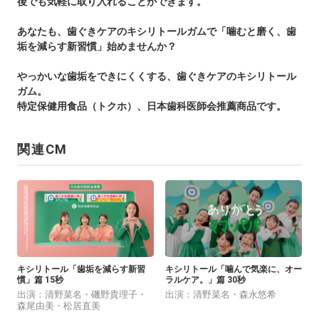
後でも気軽に取り入れることができます。
あなたも、歯ぐきケアのキシリトールガムで「噛むと磨く、歯
垢を減らす新習慣」始めませんか？
やっかいな歯垢をできにくくする、歯ぐきケアのキシリトール
ガム。
特定保健用食品（トクホ）、日本歯科医師会推薦商品です。
関連CM
キシリトール「歯垢を減らす新習
キシリトール「噛んで気楽に、オー
慣」篇 15秒
ラルケア。」篇 30秒
出演：清野菜名・磯野貴理子・
出演：清野菜名・森永悠希
森尾由美・松居直美