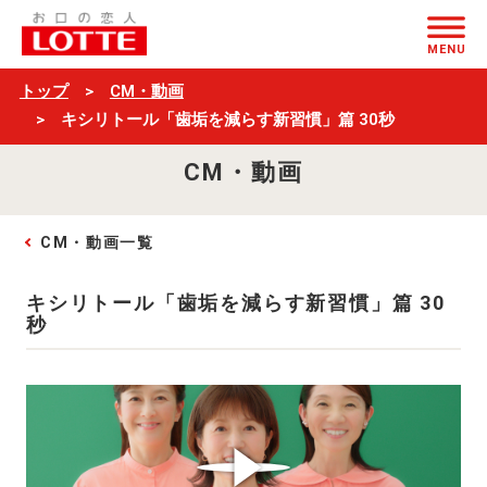
キ
ページの本文へ
シ
MENU
リ
トップ
CM・動画
ト
キシリトール「歯垢を減らす新習慣」篇 30秒
ー
CM・動画
ル
「歯
CM・動画一覧
垢
を
キシリトール「歯垢を減らす新習慣」篇 30
減
秒
ら
す
新
習