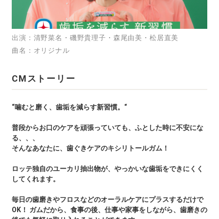
慣」
篇
30
出演
清野菜名・磯野貴理子・森尾由美・松居直美
曲名
オリジナル
秒
CMストーリー
“噛むと磨く、歯垢を減らす新習慣。“
普段からお口のケアを頑張っていても、ふとした時に不安にな
る、、、
そんなあなたに、歯ぐきケアのキシリトールガム！
ロッテ独自のユーカリ抽出物が、やっかいな歯垢をできにくく
してくれます。
毎日の歯磨きやフロスなどのオーラルケアにプラスするだけで
OK！ ガムだから、食事の後、仕事や家事をしながら、歯磨きの