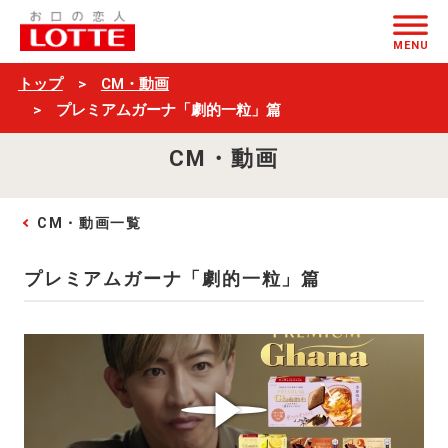
プ
ページの本文へ
レ
MENU
ミ
トップ
CM・動画
ア
プレミアムガーナ「劇的一粒」篇
ム
CM・動画
ガ
ー
CM・動画一覧
ナ
「劇
プレミアムガーナ「劇的一粒」篇
的
一
粒」
篇