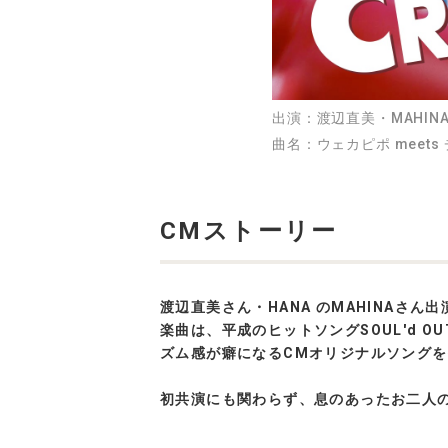
ク」
篇
15
秒
出演
渡辺直美・MAHIN
曲名
ウェカピポ meets
CMストーリー
渡辺直美さん・HANA のMAHINAさん出
楽曲は、平成のヒットソングSOUL'd 
ズム感が癖になるCMオリジナルソング
初共演にも関わらず、息のあったお二人