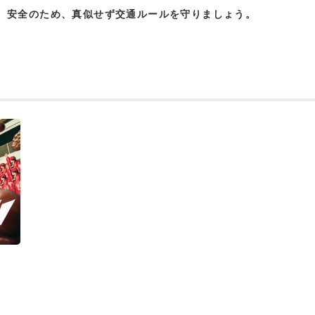
す。安全のため、真似せず交通ルールを守りましょう。