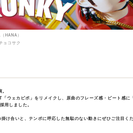
A（HANA）
 チョコサク
演。
OUT「ウェカピポ」をリメイクし、原曲のフレーズ感・ビート感に
を採用しました。
の掛け合いと、テンポに呼応した無駄のない動きにぜひご注目く