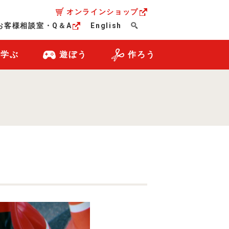
オンラインショップ
お客様相談室・Q＆A
English
・学ぶ
遊ぼう
作ろう