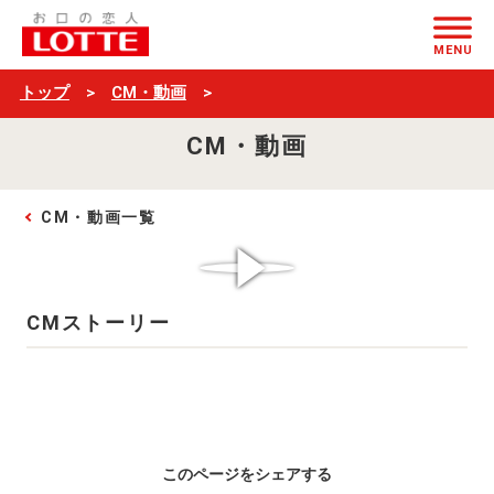
ク
ページの本文へ
ラ
MENU
ン
トップ
CM・動画
キ
CM・動画
ー
WEBCM「チ
CM・動画一覧
ョ
コ
サ
CMストーリー
ク
サ
ァ
ァ
ー
このページをシェアする