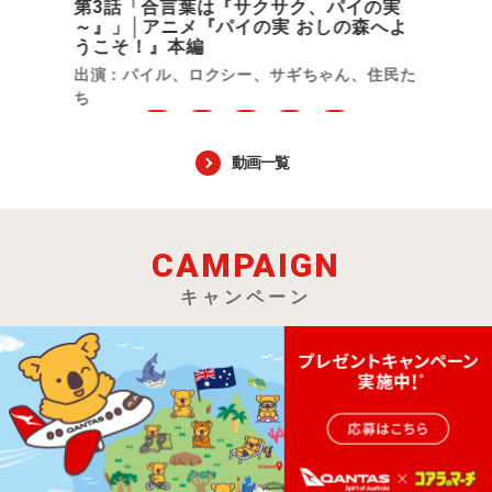
第3話「合言葉は『サクサク、パイの実
～』」│アニメ『パイの実 おしの森へよ
うこそ！』本編
出演：パイル、ロクシー、サギちゃん、住民た
ち
動画一覧
CAMPAIGN
キャンペーン