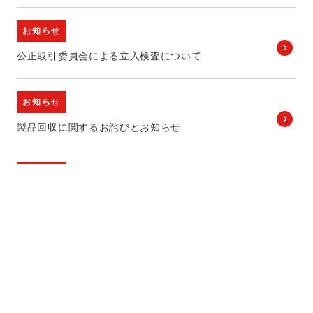
お知らせ
公正取引委員会による立入検査について
お知らせ
製品回収に関するお詫びとお知らせ
お知らせ
ミャンマー中部地震の被災地へ救援物資としてコアラの
マーチを2,400個提供
お知らせ
当社をかたった偽サイト・詐欺サイトにご注意ください