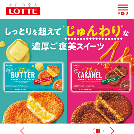
お
ページの本文へ
口
MENU
の
恋
人
LOTTE