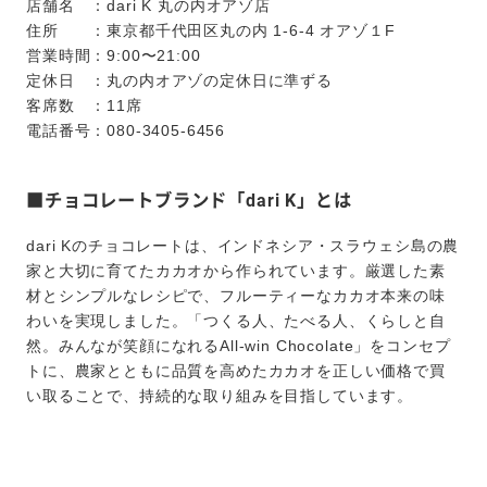
店舗名 ：dari K 丸の内オアゾ店
住所 ：東京都千代田区丸の内 1-6-4 オアゾ１F
営業時間：9:00〜21:00
定休日 ：丸の内オアゾの定休日に準ずる
客席数 ：11席
電話番号：080-3405-6456
■チョコレートブランド「dari K」とは
dari Kのチョコレートは、インドネシア・スラウェシ島の農
家と大切に育てたカカオから作られています。厳選した素
材とシンプルなレシピで、フルーティーなカカオ本来の味
わいを実現しました。「つくる人、たべる人、くらしと自
然。みんなが笑顔になれるAll-win Chocolate」をコンセプ
トに、農家とともに品質を高めたカカオを正しい価格で買
い取ることで、持続的な取り組みを目指しています。