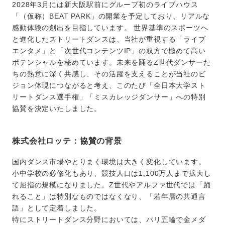
2028年3月には新大阪駅前にグループ初のライブハウス
「（仮称）BEAT PARK」の開業を予定しており、リアルな
感動体験の創出を目指しています。 世界基準のスポーツへ
と進化したストリートダンスは、当社が重視する「ライブ
エンタメ」と「次世代コンテンツIP」の双方で極めて高い
ポテンシャルを秘めています。未来を踊るZ世代ダンサーた
ちの熱意に深く共感し、その活躍を支えることが当社のビ
ジョン体現につながると考え、このたび「全日本大学スト
リートダンス選手権」「ミスカレッジダンサー」への特別
協賛を決定いたしました。
株式会社ロッテ：協賛の背景
国内ダンス市場やとりまく環境は大きく変化しています。
小中学校の必修化もあり、競技人口は1,100万人まで拡大し
て屈指の規模になりました。Z世代やアルファ世代では「踊
れること」は特別なものではなくなり、「若年層の共通言
語」として定着しました。
特にストリートダンス分野においては、パリ五輪で金メダ