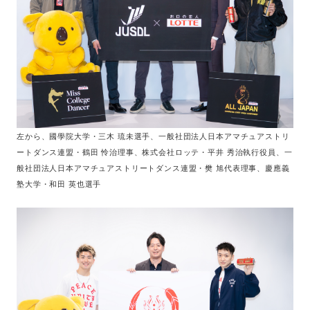
左から、國學院大学・三木 琉未選手、一般社団法人日本アマチュアストリ
ートダンス連盟・鶴田 怜治理事、株式会社ロッテ・平井 秀治執行役員、一
般社団法人日本アマチュアストリートダンス連盟・樊 旭代表理事、慶應義
塾大学・和田 英也選手