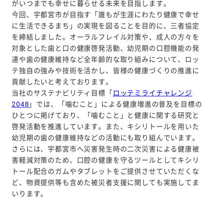
がいつまでも幸せに暮らせる未来を目指します。
今回、宇都宮市が目指す「誰もが生涯にわたり健康で幸せ
に生活できるまち」の実現を図ることを目的に、三者協定
を締結しました。オーラルフレイル対策や、成人の方々を
対象とした歯と口の健康啓発活動、幼児期の口腔機能の発
達や歯の健康維持など全年齢的な取り組みについて、ロッ
テ独自の強みや技術を活かし、皆様の健康づくりの推進に
貢献したいと考えております。
当社のサステナビリティ目標「
ロッテミライチャレンジ
2048
」では、「噛むこと」による健康増進の普及を目標の
ひとつに掲げており、「噛むこと」と健康に関する研究と
啓発活動を推進しています。また、キシリトールを用いた
幼児期の歯の健康維持などの活動にも取り組んでいます。
さらには、宇都宮市へ災害発生時の二次災害による健康被
害軽減対策のため、口腔の健康を守るツールとしてキシリ
トール配合のガムやタブレットをご提供させていただくな
ど、物資提供等も含めた被災者支援に関しても実施してま
いります。