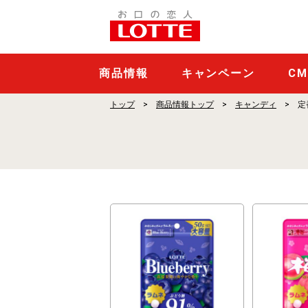
$ブ
ラ
ン
ド
商品情報
キャンペーン
C
名
トップ
商品情報トップ
キャンディ
定
＋
一
覧
$