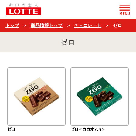
$ブ
ページの本文へ
ラ
MENU
ン
トップ
商品情報トップ
チョコレート
ゼロ
ド
ゼロ
名
＋
一
覧
$
ゼロ
ゼロ＜カカオ70%＞