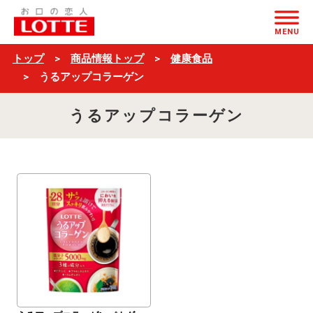
$ブ
ページの本文へ
ラ
MENU
ン
トップ
商品情報トップ
健康食品
ド
うるアップコラーゲン
名
うるアップコラーゲン
＋
一
覧
$