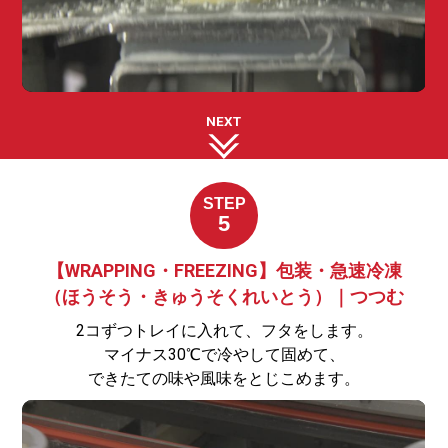
NEXT
STEP
5
【WRAPPING・FREEZING】包装・急速冷凍
（ほうそう・きゅうそくれいとう）｜つつむ
2コずつトレイに入れて、フタをします。
マイナス30℃で冷やして固めて、
できたての味や風味をとじこめます。