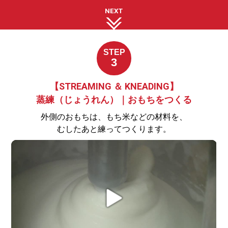
NEXT
STEP
3
【STREAMING ＆ KNEADING】
蒸練（じょうれん）｜おもちをつくる
外側のおもちは、もち米などの材料を、
むしたあと練ってつくります。