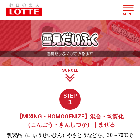
雪
ページの本文へ
見
MENU
だ
い
ふ
く
SCROLL
STEP
1
【MIXING・HOMOGENIZE】混合・均質化
（こんごう・きんしつか）｜まぜる
乳製品（にゅうせいひん）やさとうなどを、30～70℃で