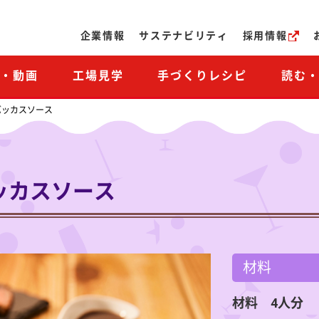
ページの本文へ
企業情報
サステナビリティ
採用情報
M・動画
工場見学
手づくりレシピ
読む
バッカスソース
ッカスソース
材料
材料 4人分