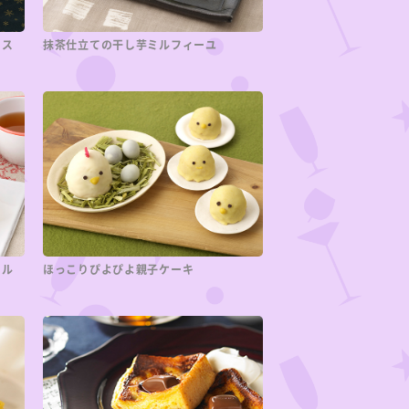
リス
抹茶仕立ての干し芋ミルフィーユ
ール
ほっこりぴよぴよ親子ケーキ