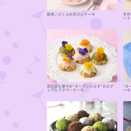
簡単♪さくらの花びらケーキ
手作
ート
見た目も華やか“オーブンいらず”のエデ
“オ
ィブルフラワーケーキ
ーキ