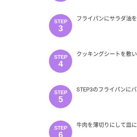
フライパンにサラダ油を
STEP
3
クッキングシートを敷い
STEP
4
STEP3のフライパン
STEP
5
牛肉を薄切りにして皿に
STEP
6