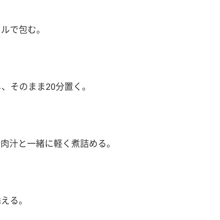
イルで包む。
し、そのまま20分置く。
た肉汁と一緒に軽く煮詰める。
添える。