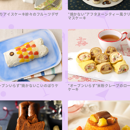
りアイスケーキ紗々のフルーツデザ
“焼かない”アフタヌーンティー風ク
マスケーキ
ーブンいらず”焼かないこいのぼりケ
“オーブンいらず”米粉クレープのロ
ケーキ