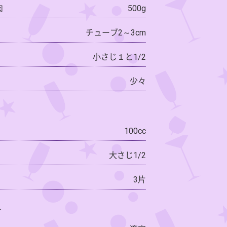
肉
500g
チューブ2～3cm
小さじ１と1/2
少々
100cc
大さじ1/2
3片
＞