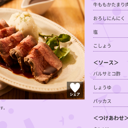
牛ももかたまり
おろしにんにく
塩
こしょう
＜ソース＞
バルサミコ酢
しょうゆ
シェア
バッカス
す。
＜つけあわせ