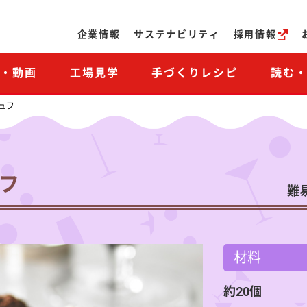
ページの本文へ
企業情報
サステナビリティ
採用情報
M・動画
工場見学
手づくりレシピ
読む
ュフ
ュフ
難
材料
約20個