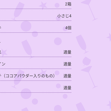
2箱
小さじ4
キ
4個
＞
ス
適量
イン
適量
チ（ココアパウダー入りのもの）
適量
適量