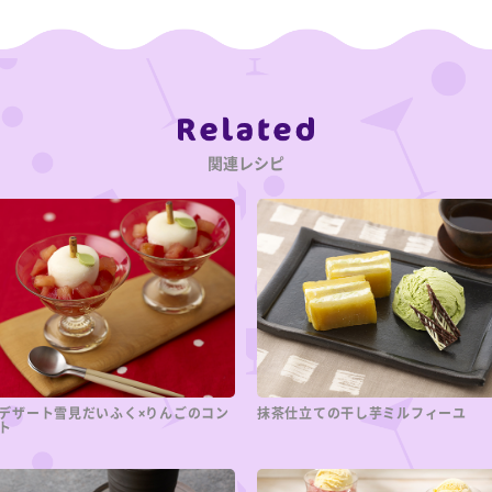
Category
関連レシピ
デザート雪見だいふく×りんごのコン
抹茶仕立ての干し芋ミルフィーユ
ト