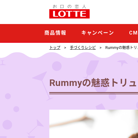
Rummy
の
魅
商品情報
キャンペーン
C
惑
ト
トップ
手づくりレシピ
Rummyの魅惑トリ
リ
ュ
フ
Rummyの魅惑トリ