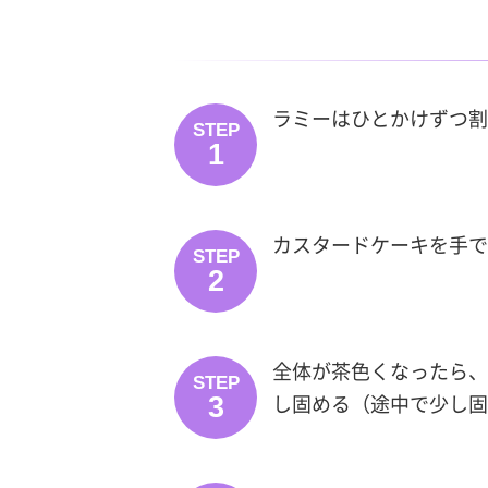
ラミーはひとかけずつ割
STEP
1
カスタードケーキを手で
STEP
2
全体が茶色くなったら、
STEP
3
し固める（途中で少し固