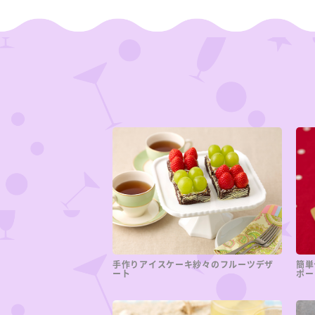
手作りアイスケーキ紗々のフルーツデザ
簡単
ート
ポー