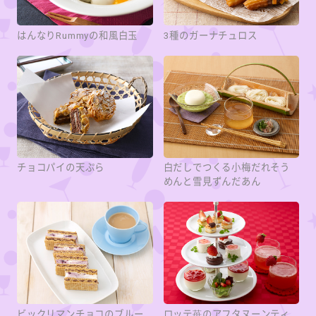
はんなりRummyの和風白玉
3種のガーナチュロス
チョコパイの天ぷら
白だしでつくる小梅だれそう
めんと雪見ずんだあん
ビックリマンチョコのブルー
ロッテ苺のアフタヌーンティ