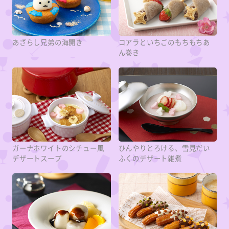
あざらし兄弟の海開き
コアラといちごのもちもちあ
ん巻き
ガーナホワイトのシチュー風
ひんやりとろける、雪見だい
デザートスープ
ふくのデザート雑煮