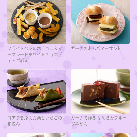
フライドベジの塩チョコ＆マ
ガーナのあんバターサンド
ーマレードホワイトチョコデ
ィップ添え
コアラを添えた栗といちごの
ガーナで作る なめらかフルー
和包み
ツ羊かん