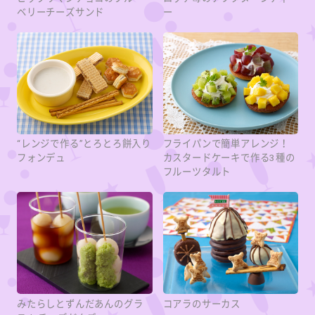
ベリーチーズサンド
ー
“レンジで作る”とろとろ餅入り
フライパンで簡単アレンジ！
フォンデュ
カスタードケーキで作る3種の
フルーツタルト
みたらしとずんだあんのグラ
コアラのサーカス