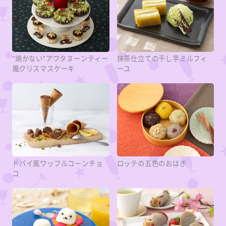
“焼かない”アフタヌーンティー
抹茶仕立ての干し芋ミルフィ
風クリスマスケーキ
ーユ
ドバイ風ワッフルコーンチョ
ロッテの五色のおはぎ
コ