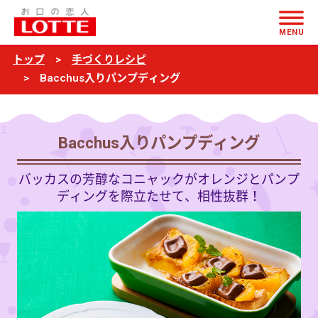
ページの本文へ
Bacchus
MENU
入
トップ
手づくりレシピ
り
Bacchus入りパンプディング
パ
ン
プ
Bacchus入りパンプディング
デ
バッカスの芳醇なコニャックがオレンジとパンプ
ィ
ディングを際立たせて、相性抜群！
ン
グ