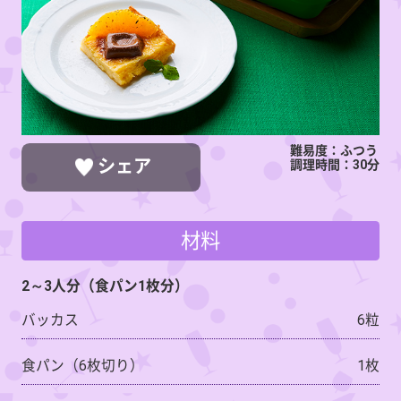
難易度：ふつう
シェア
調理時間：30分
材料
LINEで送る
ポストする
シェアする
2～3人分（食パン1枚分）
バッカス
6粒
食パン（6枚切り）
1枚