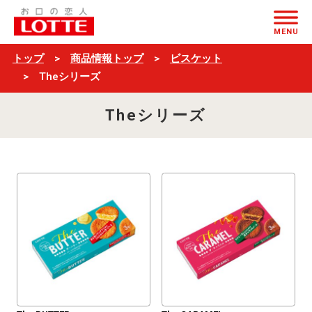
$ブ
ページの本文へ
ラ
MENU
ン
トップ
商品情報トップ
ビスケット
ド
Theシリーズ
名
Theシリーズ
＋
一
覧
$